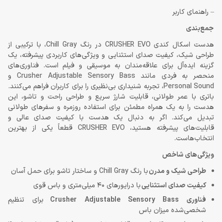
– راهنمای کاربر
جمع‌بندی
هدست اسکال کندی CRUSHER EVO در رنگ Chill Gray، با ترکیبی از
طراحی شیک، کیفیت صدای استثنایی و ویژگی‌های کاربردی پیشرفته، یک
گزینه ایده‌آل برای علاقه‌مندان به موسیقی و فیلم است. فناوری‌های
منحصر به فردی مانند Crusher Adjustable Sensory Bass و
Personal Sound، تجربه شنیداری بی‌نظیری را برای کاربران فراهم می‌کنند.
باتری با عمر طولانی، قابلیت شارژ سریع و طراحی راحت و تاشو، این
هدست را به یک همراه مطمئن برای استفاده روزمره و سفرهای طولانی
تبدیل می‌کند. اگر به دنبال یک هدست با کیفیت صدای عالی و
قابلیت‌های پیشرفته هستید، CRUSHER EVO قطعاً یکی از بهترین
انتخاب‌هاست.
ویژگی‌های شاخص
طراحی شیک و مدرن
با رنگ Chill Gray و ساختار تاشو برای حمل آسان
کیفیت صدای استثنایی
با درایورهای 40 میلی‌متری و باس قوی
فناوری
Crusher Adjustable Sensory Bass
برای تنظیم
شخصی‌شده میزان باس