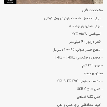
مشخصات فنی
– نوع محصول: هدست بلوتوثی روی گوشی
– نوع اتصال: بلوتوث 5.0
– امپدانس: 32Ω ±15%
– قطر درایور: 40 میلی‌متر
– سطح فشار صوتی: 95~100 دسی‌بل
– محدوده فرکانسی: 20Hz – 20KHz
– وزن: 312 گرم
محتوای جعبه
– هدست بلوتوثی CRUSHER EVO
– کابل شارژ USB-C
– کابل AUX اضافی
– کیف محافظتی برای حمل و نقل