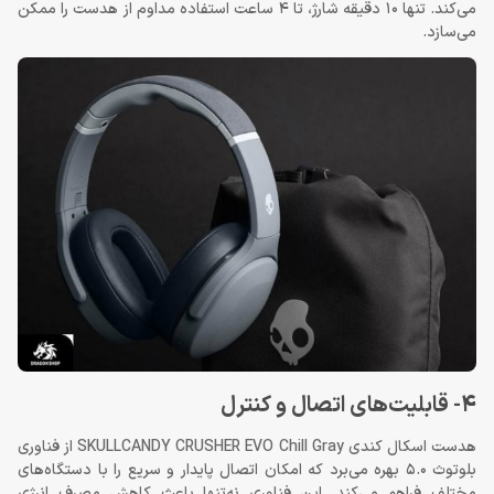
می‌کند. تنها 10 دقیقه شارژ، تا 4 ساعت استفاده مداوم از هدست را ممکن
می‌سازد.
4- قابلیت‌های اتصال و کنترل
هدست اسکال کندی SKULLCANDY CRUSHER EVO Chill Gray از فناوری
بلوتوث 5.0 بهره می‌برد که امکان اتصال پایدار و سریع را با دستگاه‌های
مختلف فراهم می‌کند. این فناوری نه‌تنها باعث کاهش مصرف انرژی