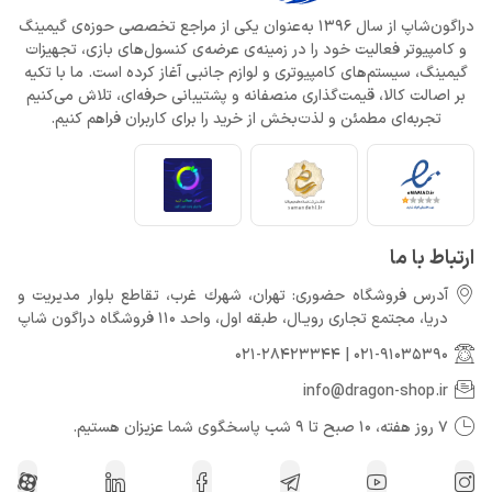
دراگون‌شاپ از سال 1396 به‌عنوان یکی از مراجع تخصصی حوزه‌ی گیمینگ
و کامپیوتر فعالیت خود را در زمینه‌ی عرضه‌ی کنسول‌های بازی، تجهیزات
گیمینگ، سیستم‌های کامپیوتری و لوازم جانبی آغاز کرده است. ما با تکیه
بر اصالت کالا، قیمت‌گذاری منصفانه و پشتیبانی حرفه‌ای، تلاش می‌کنیم
تجربه‌ای مطمئن و لذت‌بخش از خرید را برای کاربران فراهم کنیم.
ارتباط با ما
آدرس فروشگاه حضوری: تهران، شهرك غرب، تقاطع بلوار مدیریت و
دريا، مجتمع تجارى رويـال، طبقه اول، واحد 110 فروشگاه دراگون شاپ
021-28423344
|
021-91035390
info@dragon-shop.ir
7 روز هفته، 10 صبح تا 9 شب پاسخگوی شما عزیزان هستیم.