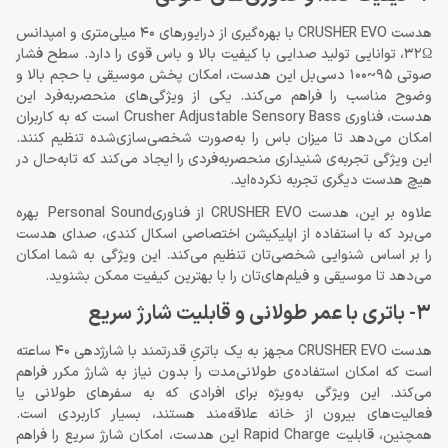
هدست CRUSHER EVO با بهره‌گیری از درایورهای 40 میلی‌متری و امپدانس
32Ω، توانایی تولید صدایی با کیفیت بالا و باس قوی را دارد. سطح فشار
صوتی 95~100 دسی‌بل این هدست، امکان پخش موسیقی با حجم بالا و
وضوح مناسب را فراهم می‌کند. یکی از ویژگی‌های منحصر‌به‌فرد این
هدست، فناوری Crusher Adjustable Sensory Bass است که به کاربران
امکان می‌دهد تا میزان باس را به‌صورت شخصی‌سازی‌شده تنظیم کنند.
این ویژگی تجربه‌ی شنیداری منحصر‌به‌فردی را ایجاد می‌کند که تا‌به‌حال در
هیچ هدست دیگری تجربه نکرده‌اید.
علاوه بر این، هدست CRUSHER EVO از فناوریPersonal Sound بهره
می‌برد که با استفاده از اپلیکیشن اختصاصی اسکال کندی، صدای هدست
را بر اساس شنوایی شخصی‌تان تنظیم می‌کند. این ویژگی به شما امکان
می‌دهد تا موسیقی و فیلم‌های‌تان را با بهترین کیفیت ممکن بشنوید.
3- باتری با عمر طولانی و قابلیت شارژ سریع
هدست CRUSHER EVO مجهز به یک باتریِ قدرتمند با شارژدهی 40 ساعته
است که امکان استفاده‌ی طولانی‌مدت را بدون نیاز به شارژ مکرر فراهم
می‌کند. این ویژگی به‌ویژه برای افرادی که به سفرهای طولانی یا
فعالیت‌های بیرون از خانه علاقه‌مند هستند، بسیار کاربردی است.
همچنین، قابلیت Rapid Charge این هدست، امکان شارژ سریع را فراهم