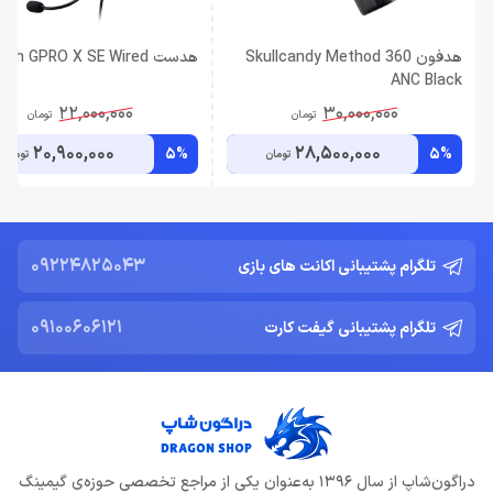
هدفون Skullcandy Method 360
هدست Logitech GPRO X SE Wired
ANC Black
22,000,000
30,000,000
تومان
تومان
20,900,000
28,500,000
5%
5%
تومان
تومان
09224825043
تلگرام پشتیبانی اکانت های بازی
09100606121
تلگرام پشتیبانی گیفت کارت
دراگون‌شاپ از سال 1396 به‌عنوان یکی از مراجع تخصصی حوزه‌ی گیمینگ