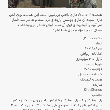
هدست Arcits 3 دارای راحتی بی‌رقیبی است. این هدست وزن کمی
دارد، سربند آن دارای پوشش پارچه‌ای نرم است و به سر شما فشار
نمی‌آورد و گوشی‌های ابری آن تمام گوش شما را می‌پوشانند تا
صدای محیط مزاحم بازی شما نشود.
مشخصات کلی
ابعاد
20x18x9cm
امکانات ارتباطی
کابل 3.5 میلیمتری
تاریخ عرضه
1 ژانویه 2020
خانواده محصول
هدست گیمینگ
سازنده
SteelSeries
مناسب
پلی استیشن 4 – پلی استیشن 5 ایکس باکس وان – ایکس باکس
سری ایکس/اس نینتندو سوییچ پلی استیشن 3 ایکس باکس 360