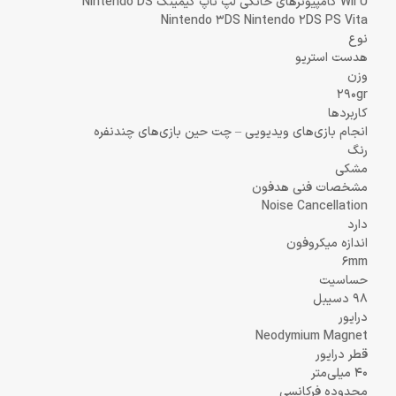
Wii U کامپیوترهای خانگی لپ تاپ گیمینگ Nintendo DS
Nintendo 3DS Nintendo 2DS PS Vita
نوع
هدست استریو
وزن
290gr
کاربردها
انجام بازی‌های ویدیویی – چت حین بازی‌های چندنفره
رنگ
مشکی
مشخصات فنی هدفون
Noise Cancellation
دارد
اندازه میکروفون
6mm
حساسیت
98 دسیبل
درایور
Neodymium Magnet
قطر درایور
40 میلی‌متر
محدوده فرکانسی