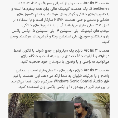
هدست Arctis 3، محصولی از کمپانی معروف و شناخته شده
SteelSeries، یک هدست گیمینگ عالی برای همه پلتفرم‌ها است و
با کامپیوترهای خانگی، گوشی‌های هوشمند و تمام کنسول‌های
خانگی و دستی و حتی هدست PSVR سازگار است و با استفاده از
کابل 3.5 میلی متری می‌توانید آن را به کامپیوترهای خانگی،
لپ‌تاپ‌های گیمینگ، پلی استیشن 4، پلی استیشن 5، ایکس باکس
وان، نینتندو سوییچ، پلی استیشن ویتا و گوشی‌های هوشمند وصل
کنید.
هدست Arctis 3 دارای یک میکروفون جمع شوند با الگوی ضبط
دوطرفه و قابلیت حذف صدای پس‌زمینه است و هنگام بازی
می‌توانید به راحتی و با وضوح با دوستان خود صحبت کنید.
هدست Arctis 3 دارای درایورهای 40 میلی‌متری است و صدایی
واضح و با جزئیات فراوان به شما ارائه می‌دهد. این هدست با نرم
افزار Windows Sonic Spatial Audio سازگاری دارد. شما می‌توانید
از این نرم افزار در ویندوز 10 و ایکس باکس وان استفاده کنید.