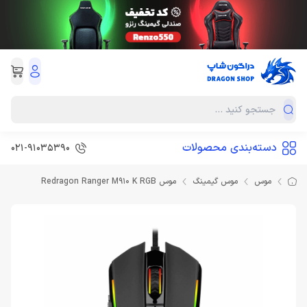
دسته‌بندی محصولات
021-91035390
موس
موس گیمینگ
موس Redragon Ranger M910 K RGB