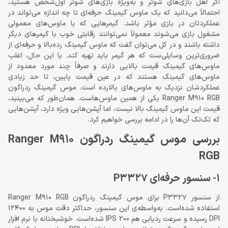
اگر اهل بازی‌های شوتر و به‌ویژه بازی‌های شوتر اول‌شخص هستید،
احتمالاً می‌دانید که یک ماوس گیمینگ حرفه‌ای تا چه اندازه می‌تواند در
عملکردتان در بازی مؤثر باشد. گیمرهایی که با ماوس‌های معمولی
مشغول بازی می‌شوند معمولاً نمی‌توانند رقابتی خوب با گیمرهای دیگر
داشته باشند و در کل می‌توان گفت که ماوس گیمینگ رده‌بالا و حرفه‌ای از
ضروری‌ترین وسایلی‌ست که هر گیمر باید تهیه کند. با این حال، اغلب
ماوس‌های گیمینگ قیمت بالایی دارند و صرفاً چند مورد معدود از
ماوس‌های گیمینگ هستند که در عین قیمت پایین، تا حد زیادی
عملکردشان نزدیک به ماوس‌های بالارده است. موس گیمینگ ردراگون
Ranger M910 RGB یکی از همین ماوس‌هاست. همان‌طور که می‌بینید،
قیمت این ماوس گیمینگ بالا نیست، اما آپشن‌هایی ویژه دارد، آپشن‌هایی
که تک‌تک آن‌ها را در ادامه بررسی خواهیم کرد.
بررسی موس گیمینگ ردراگون Ranger M910
RGB
1- سنسور حرفه‌ای P3327
از سنسور P3327 برای موس گیمینگ ردراگون Ranger M910 RGB
استفاده شده‌است. به‌واسطه‌ی این سنسور، حداکثر دقت موس به 12400
DPI رسیده و سرعت ردیابی هم 200 IPS شده‌است. خوشبختانه با نرم افزار