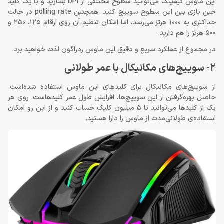
این ماوس گیمینگ می‌توانید سطوح مختلفی از DPI بسازید و با یک کلید
حین بازی بین این سطوح سوییچ کنید. همچنین polling rate در حالت
حداکثری به 1000 هرتز می‌رسد، اما امکان تنظیم آن روی ارقام 125، 250 و
500 هرتز را هم دارید.
در مجموع از عملکرد سریع و دقیق این ماوس ردراگون لذت خواهید برد.
2- سوییچ‌های مکانیکال با عمر طولانی
از سوییچ‌های مکانیکال برای کلیدهای این ماوس استفاده شده‌است.
حاصل بهره‌گرفتن از این سوییچ‌ها، افزایش طول عمر کلیدهاست. روی هر
یک از کلیدها می‌توانید تا 5 میلیون کلیک حساب کنید و از این رو امکان
استفاده‌ی طولانی‌مدت از ماوس را دارا هستید.