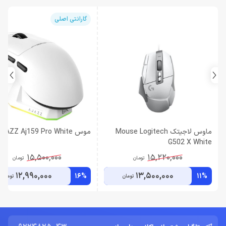
گارانتی اصلی
ماوس لاجیتک Mouse Logitech
موس AJAZZ Aj159 Pro White
G502 X White
15,500,000
15,220,000
تومان
تومان
12,990,000
13,500,000
16%
11%
تومان
تومان