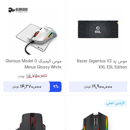
موس پد Razer Gigantus V2
موس گیمینگ Glorious Model O
Minus Glossy White
XXL ESL Edition
15,750,000
تومان
14,270,000
19,900,000
9%
تومان
تومان
گارانتی اصلی