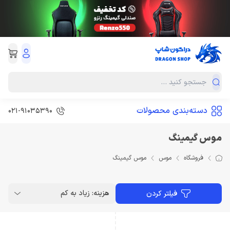
دسته‌بندی محصولات
021-91035390
موس گیمینگ
فروشگاه
موس
موس گیمینگ
هزینه: زیاد به کم
فیلتر کردن