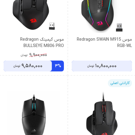
موس Redragon SWAIN M915
موس گیمینگ Redragon
BULLSEYE M806 PRO
RGB-WL
9,900,000
تومان
9,580,000
10,800,000
3%
تومان
تومان
گارانتی اصلی