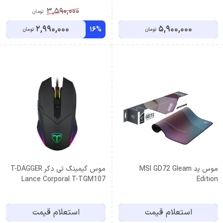
3,590,000
تومان
2,990,000
5,900,000
16%
تومان
تومان
موس پد MSI GD72 Gleam
موس گیمینگ تی دگر T-DAGGER
Lance Corporal T-TGM107
Edition
استعلام قیمت
استعلام قیمت