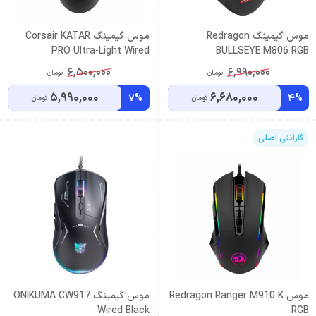
موس گیمینگ Redragon
موس گیمینگ Corsair KATAR
PRO Ultra-Light Wired
BULLSEYE M806 RGB
6,500,000
6,990,000
تومان
تومان
5,990,000
6,680,000
7%
4%
تومان
تومان
گارانتی اصلی
موس Redragon Ranger M910 K
موس گیمینگ ONIKUMA CW917
Wired Black
RGB