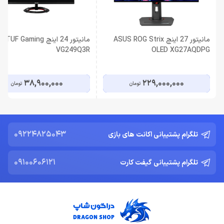
مانیتور 27 اینچ ASUS ROG Strix
مانیتور 24 اینچ F Gaming
VG249Q3R
OLED XG27AQDPG
38,900,000
229,000,000
تومان
تومان
09224825043
تلگرام پشتیبانی اکانت های بازی
09100606121
تلگرام پشتیبانی گیفت کارت