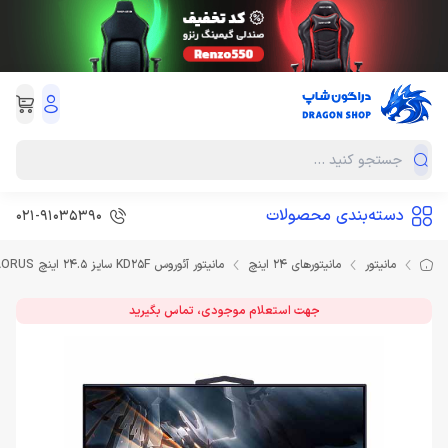
دسته‌بندی محصولات
021-91035390
مانیتور
مانیتورهای 24 اینچ
مانیتور آئوروس KD25F سایز 24.5 اینچ Monitor AORUS
جهت استعلام موجودی، تماس بگیرید