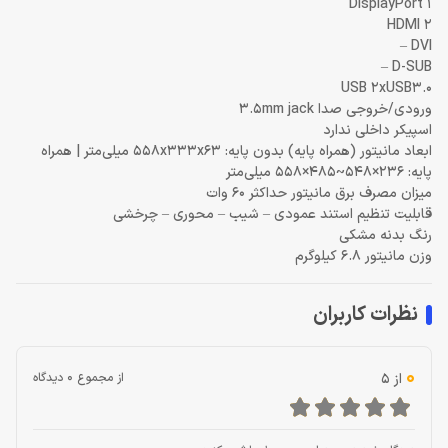
DisplayPort 1
HDMI 2
DVI –
D-SUB –
USB 2xUSB3.0
ورودی/خروجی صدا 3.5mm jack
اسپیکر داخلی ندارد
ابعاد مانیتور (همراه پایه) بدون پایه: 5‎58x333x63 میلی‌متر | همراه
پایه: 5‎58×485~548×236 میلی‌متر
میزان مصرف برق مانیتور حداکثر 60 وات
قابلیت تنظیم استند عمودی – شیب – محوری – چرخشی
رنگ بدنه مشکی
وزن مانیتور 6.8 کیلوگرم
نظرات کاربران
0
از 5
از مجموع 0 دیدگاه