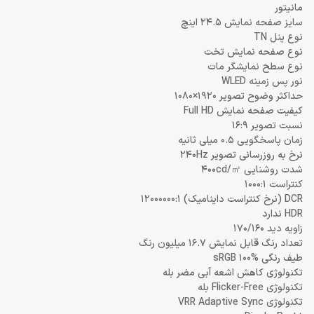
مانیتور
سایز صفحه نمایش 24.5 اینچ
نوع پنل TN
نوع صفحه نمایش تخت
نوع سطح نمایشگر مات
نور پس زمینه WLED
حداکثر وضوح تصویر 1920×1080
کیفیت صفحه نمایش Full HD
نسبت تصویر 16:9
زمان پاسخگویی 0.5 میلی ثانیه
نرخ به روزرسانی تصویر 240Hz
شدت روشنایی 400cd/㎡
کنتراست 1000:1
DCR (نرخ کنتراست داینامیک) 12000000:1
HDR ندارد
زاویه دید 170/160
تعداد رنگ قابل نمایش 16.7 میلیون رنگ
طیف رنگی sRGB 100%
تکنولوژی کاهش اشعه آبی مضر بله
تکنولوژی Flicker-Free بله
تکنولوژی VRR Adaptive Sync