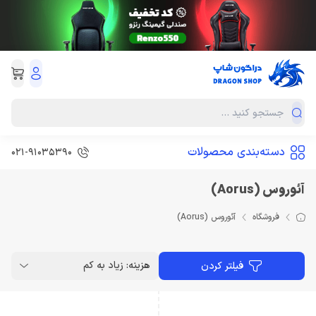
دسته‌بندی محصولات
021-91035390
آئوروس (Aorus)
فروشگاه
آئوروس (Aorus)
هزینه: زیاد به کم
فیلتر کردن