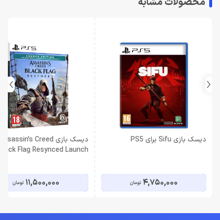
محصولات مشابه
دیسک بازی Sifu برای PS5
دیسک بازی Assassin’s Creed
Black Flag Resynced Launch
Edition برای PS5
11,500,000
4,750,000
تومان
تومان