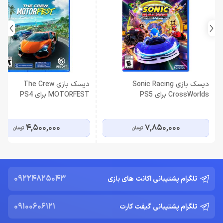
دیسک بازی Sonic Racing
دیسک بازی The Crew
CrossWorlds برای PS5
MOTORFEST برای PS4
4,500,000
7,850,000
تومان
تومان
09224825043
تلگرام پشتیبانی اکانت های بازی
09100606121
تلگرام پشتیبانی گیفت کارت