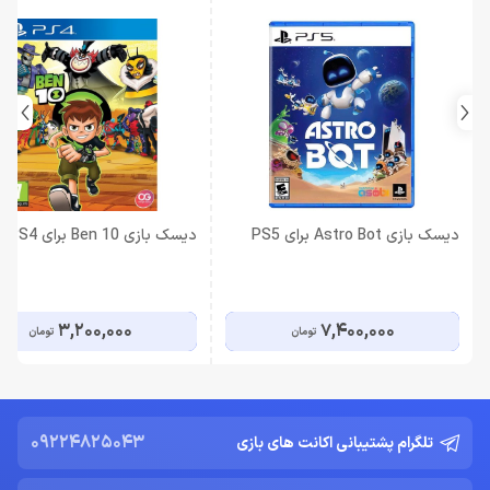
دیسک بازی Astro Bot برای PS5
دیسک بازی Ben 10 برای PS4
3,200,000
7,400,000
تومان
تومان
09224825043
تلگرام پشتیبانی اکانت های بازی