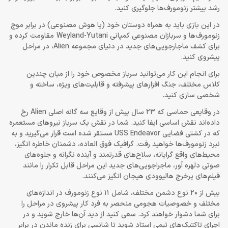
رشد بیشتر زنومورف‌ها جلوگیری کنید.
در این بازی باید به همراه دوستان خود (یا هوش مصنوعی) در برابر موج
زنومورف‌ها و سربازان مصنوعی کمپانی Weyland-Yutani مقاومت کرده و
برای کشف ماجارجویی‌های جدید در دنیای مجموعه Alien، در مراحل
پیشروی کنید.
برای انجام این کار می‌توانید سرباز مخصوص خود را از میان چندین
کلاس مختلف، جنگ افزار‌های پیشرفته و قابلیت‌های ویژه، ساخته و
شخصی سازی کنید.
در وقایعی حماسی که 23 سال پیش از وقایع سه گانه اصلی Alien رخ
داده‌اند نقش اساسی ایفا کنید. شما در نقش یک سرباز نیروهای مستعمره
که در کشتی فضایی USS Endeavor مستقر شده است قرار می‌گیرید و به
نبرد زنومورف‌ها خواهید رفت. گرافیک فوق العاده، دشمنان خاطره انگیز،
محیط‌های واقع گرایانه، سلاح‌های قدرتمند و آینده نگرانه و جلوه‌های
صوتی دلهره آور، ماجراجویی‌های جدید این مراحل قابل تکرار را مانند
فیلم‌های پرخرج هالیوودی هیجان انگیز می‌کنند.
بیش از 20 نوع دشمن مختلف، شامل 11 نوع زنومورف در اندازه‌های
مختلف و خصوصیات هجومی منحصر به فرد کار پیشروی در مراحل را
برای شما دشوار خواهند کرد. سعی کنید از دید آن‌ها خارج شوید و در
اجرای تاکتیک‌های تیمی استاد شوید تا شانسی برای زنده ماندن در برابر