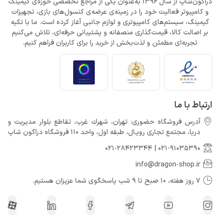
دراگون‌شاپ از سال 1396 به‌عنوان یکی از مراجع تخصصی حوزه‌ی گیمینگ
و کامپیوتر فعالیت خود را در زمینه‌ی عرضه‌ی کنسول‌های بازی، تجهیزات
گیمینگ، سیستم‌های کامپیوتری و لوازم جانبی آغاز کرده است. ما با تکیه
بر اصالت کالا، قیمت‌گذاری منصفانه و پشتیبانی حرفه‌ای، تلاش می‌کنیم
تجربه‌ای مطمئن و لذت‌بخش از خرید را برای کاربران فراهم کنیم.
ارتباط با ما
آدرس فروشگاه حضوری: تهران، شهرك غرب، تقاطع بلوار مدیریت و
دريا، مجتمع تجارى رويـال، طبقه اول، واحد 110 فروشگاه دراگون شاپ
021-28423344
|
021-91035390
info@dragon-shop.ir
7 روز هفته، 10 صبح تا 9 شب پاسخگوی شما عزیزان هستیم.