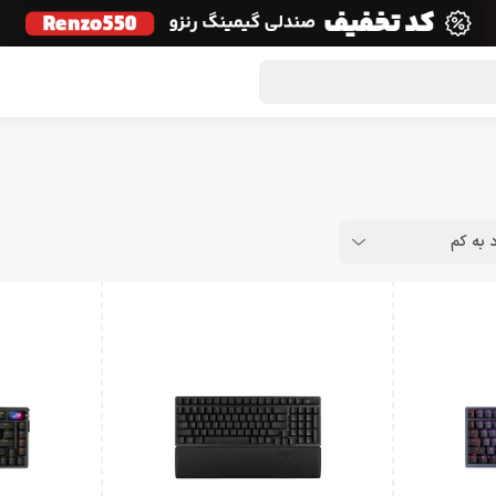
گون لوت
تماس با ما
درباره ما
مجله دراگون شاپ
د به کم