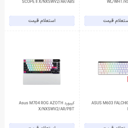
SCOPE II X/NXSWV2/AR/ABS
WL/WHT/R
تعلام قیمت
استعلام قیمت
ASUS M603 FALCHION RX
کیبورد Asus M704 ROG AZOTH
X/NXSWV2/AR/PBT