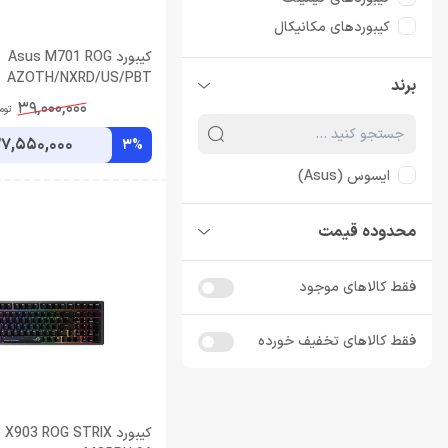
کیبوردهای مکانیکال
موس
کیبورد Asus M701 ROG
AZOTH/NXRD/US/PBT
برند
موس ایسوس
39,000,000
توم
7,550,000
3%
ایسوس (Asus)
محدوده قیمت
فقط کالاهای موجود
فقط کالاهای تخفیف خورده
کیبورد 903 ROG STRIX