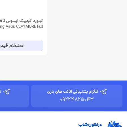
کیبورد گی
ng Asus CLAYMORE Full
l RGB Cherry MX Switch
استعلام قیم
تلگرام پشتیبانی اکانت های بازی
ت
09224825043