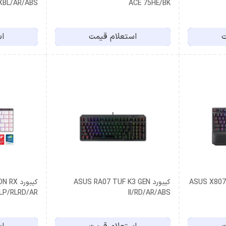
XBL/AR/ABS
ACE 75HE/BK
ت
استعلام قیمت
اس
ASUS X807 ST
کیبورد ASUS RA07 TUF K3 GEN
کیبورد 
LP/RLRD/AR
II/RD/AR/ABS