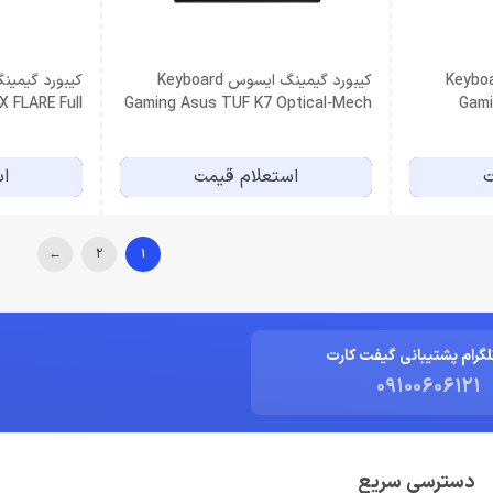
مینگ ایسوس Keyboard
کیبورد گیمینگ ایسوس Keyboard
 FLARE Full
Gaming Asus TUF K7 Optical-Mech
Gami
erry MX Red
Mechanica
ت
استعلام قیمت
اس
←
2
1
لگرام پشتیبانی گیفت کارت
09100606121
دسترسی سریع