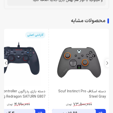
و میتونید با نوار هم بهش بازی جدید اضافه کنید
محصولات مشابه
گارانتی اصلی
دسته اسکاف Scuf Instinct Pro
دسته بازی ردراگون Controller
ing Redragon SATURN G807
Steel Gray
4,990,000
73,500,000
تومان
تومان