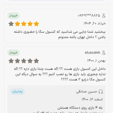
‎0939***8825‎
خریدار
خرداد 20, 1404
ببخشید شما جایی می شناسید که کنسول سگا را حضوری داشته
باشن ؟ داخل تهران باشه ممنونم
eluasalek
خریدار
بهمن 1, 1400
داخل این کنسول بازی هست ؟؟ اگه هست چنتا بازی داره ؟؟ اگه
نداره چجوری باید بازی ها رو نصب کنیم ؟؟؟ یه سوال دیگه این
کنسول مگا درایو 2 هست ؟؟؟؟
حسین صادقی
پشتیبان
اسفند 16, 1400
بله 4 بازی روی دستگاه هستش