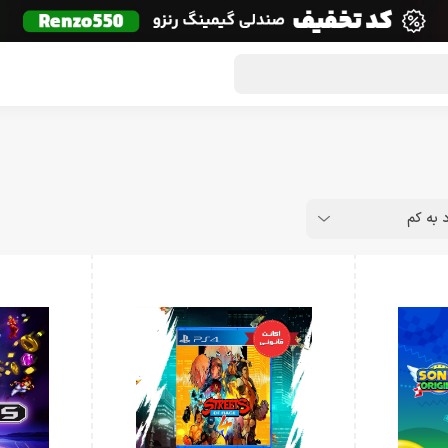
گون لوت
تماس با ما
درباره ما
مجله دراگون شاپ
د به کم