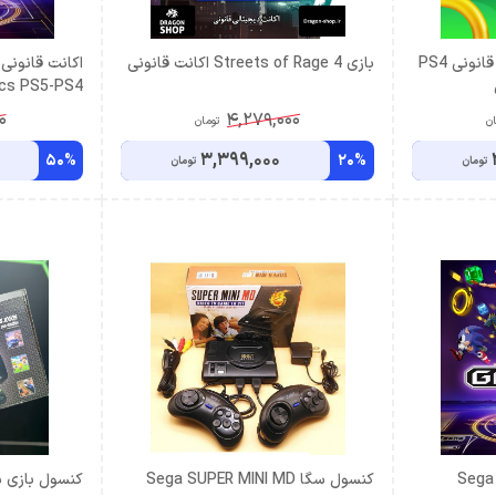
بازی Sonic Origins اکانت قانونی PS4
بازی Streets of Rage 4 اکانت قانونی
اشتراکی
0
4,279,000
ان
تومان
3,399,000
50%
20%
تومان
تومان
Sega Meg
کنسول سگا Sega SUPER MINI MD