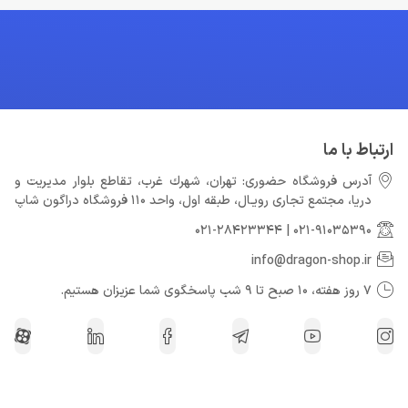
ارتباط با ما
آدرس فروشگاه حضوری: تهران، شهرك غرب، تقاطع بلوار مدیریت و
دريا، مجتمع تجارى رويـال، طبقه اول، واحد 110 فروشگاه دراگون شاپ
021-28423344
|
021-91035390
info@dragon-shop.ir
7 روز هفته، 10 صبح تا 9 شب پاسخگوی شما عزیزان هستیم.