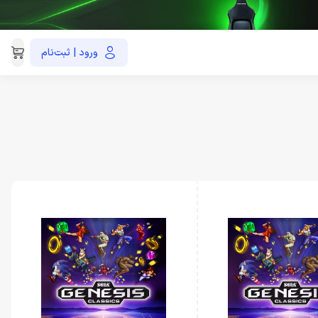
ورود | ثبت‌نام
021-91035390