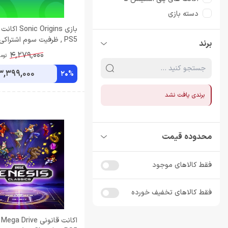
دسته بازی
دیسک بازی
, PS5 ظرفیت سوم اشتراکی
برند
دیسک بازی PS4
4,279,000
توم
3,399,000
20%
برندی یافت نشد
محدوده قیمت
فقط کالاهای موجود
فقط کالاهای تخفیف خورده
اکانت قانونی a Drive