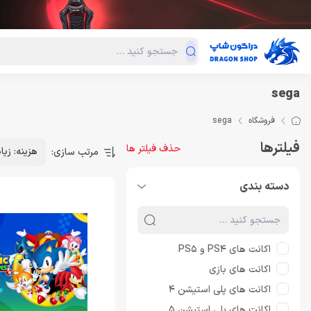
دسته‌بندی محصولات
فروش ویژه
دراگون لند
درا
sega
فروشگاه
sega
فیلترها
حذف فیلتر ها
هزینه: زیا
مرتب سازی:
دسته بندی
اکانت های PS4 و PS5
اکانت های بازی
اکانت های پلی استیشن 4
اکانت های پلی استیشن 5