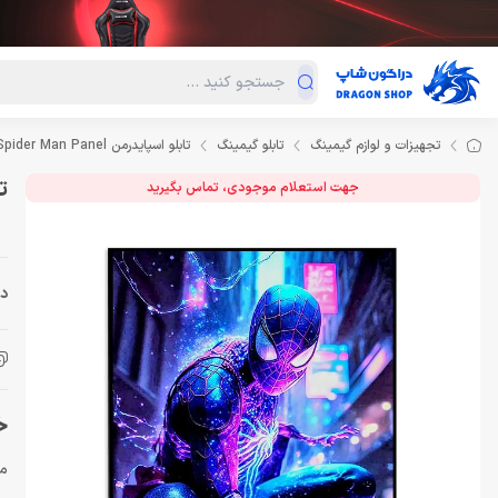
دسته‌بندی محصولات
فروش ویژه
دراگون لند
درا
تجهیزات و لوازم گیمینگ
تابلو گیمینگ
تابلو اسپایدرمن Spider Man Panel سایز 60 در 90
تاب
جهت استعلام موجودی، تماس بگیرید
دس
خر
م