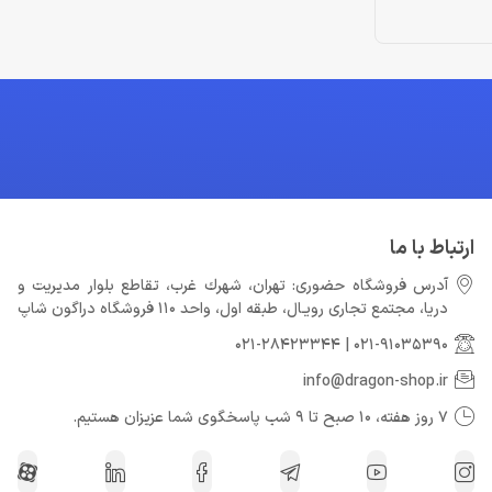
ارتباط با ما
آدرس فروشگاه حضوری: تهران، شهرك غرب، تقاطع بلوار مدیریت و
دريا، مجتمع تجارى رويـال، طبقه اول، واحد 110 فروشگاه دراگون شاپ
021-28423344
|
021-91035390
info@dragon-shop.ir
7 روز هفته، 10 صبح تا 9 شب پاسخگوی شما عزیزان هستیم.