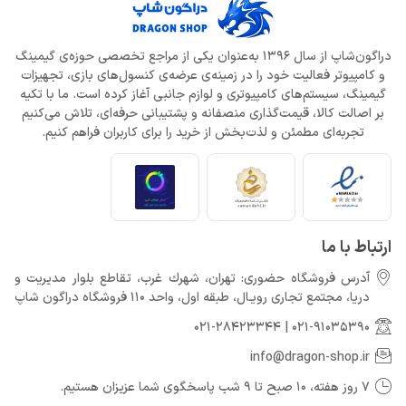
دراگون‌شاپ از سال 1396 به‌عنوان یکی از مراجع تخصصی حوزه‌ی گیمینگ
و کامپیوتر فعالیت خود را در زمینه‌ی عرضه‌ی کنسول‌های بازی، تجهیزات
گیمینگ، سیستم‌های کامپیوتری و لوازم جانبی آغاز کرده است. ما با تکیه
بر اصالت کالا، قیمت‌گذاری منصفانه و پشتیبانی حرفه‌ای، تلاش می‌کنیم
تجربه‌ای مطمئن و لذت‌بخش از خرید را برای کاربران فراهم کنیم.
ارتباط با ما
آدرس فروشگاه حضوری: تهران، شهرك غرب، تقاطع بلوار مدیریت و
دريا، مجتمع تجارى رويـال، طبقه اول، واحد 110 فروشگاه دراگون شاپ
021-28423344
|
021-91035390
info@dragon-shop.ir
7 روز هفته، 10 صبح تا 9 شب پاسخگوی شما عزیزان هستیم.