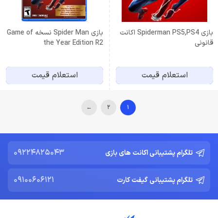
بازی Spiderman PS5,PS4 اکانت
بازی Spider Man نسخه Game of
قانونی
the Year Edition R2
استعلام قیمت
استعلام قیمت
←
2
1
09224825043
تلگرام پشتیبانی اکانت های بازی
09100606121
تلگرام پشتیبانی گیفت کارت