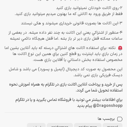
2-روی اکانت خودتان نمیتوانید بازی کنید
فقط از طریق ورود به اکانتی که ما بهتون میدیم میتوانید بازی کنید.
3-این اکانت ها بصورت قانونی خریداری میشوند و هکی نیستند
4-منظور از اشتراكي يعني اين اكانت به چند نفر داده ميشه. در بعضی از
ساعات ممکنه قفل بازی دیر تر باز بشه .اما قفل هيچگاه دائمي نميشه
نكته: براي استفاده اكانت هاي اشتراكي درسته كه بايد آنلاين بشين اما
در زمان بازي بايد اينترنت رو قطع كنين براي همين اين نوع اكانت ها
مخصوص استفاده بخش داستاني يا آفلاين بازي هست.
این محصول به صورت کد دیجیتال (ایمیل و پسورد) می باشد و شامل
دیسک فیزیکی بازی نمی باشد.
پس از خرید و پرداخت آنلاین اکانت بازی در تلگرام به همراه آموزش نحوه
استفاده تحویل شما می گردد.
براي اطلاعات بيشتر مي تونيد با فروشگاه تماس بگيريد و يا در تلگرام
Dragonshopp@ پيام بديد
برچسب ها