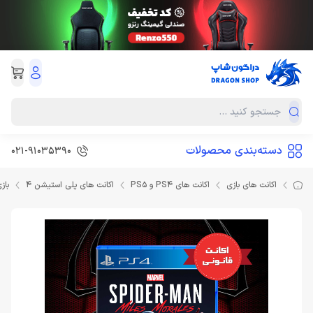
دسته‌بندی محصولات
021-91035390
اکانت های بازی
اکانت های PS4 و PS5
اکانت های پلی استیشن 4
بازی SpiderMan Miles Morales PS4 اکا