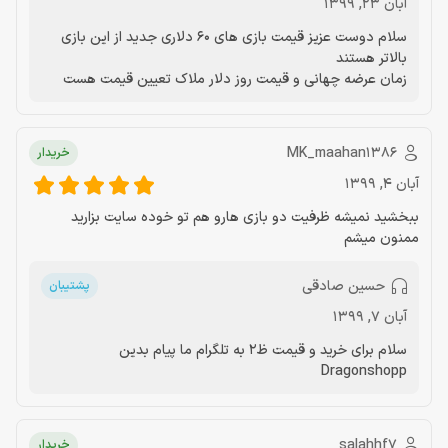
آبان 23, 1399
سلام دوست عزیز قیمت بازی های 60 دلاری جدید از این بازی
بالاتر هستند
زمان عرضه چهانی و قیمت روز دلار ملاک تعیین قیمت هست
MK_maahan1386
خریدار
آبان 4, 1399
ببخشید نمیشه ظرفیت دو بازی هارو هم تو خوده سایت بزارید
ممنون میشم
حسین صادقی
پشتیبان
آبان 7, 1399
سلام برای خرید و قیمت ظ2 به تلگرام ما پیام بدین
Dragonshopp
salahhf7
خریدار