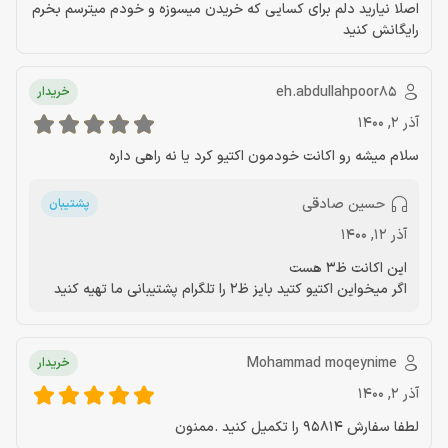
اصلا نیارید دلم برای کسایی که خریدن میسوزه و خودم میترسم بخرم
رایگانش کنید
eh.abdullahpoor85
خریدار
آذر 2, 1400
سلام میشه رو اکانت خودمون اکتیو کرد یا نه راهی داره
حسین صادقی
پشتیبان
آذر 12, 1400
این اکانت ظ3 هست
اگر میخواین اکتیو کتید بایز ظ2 را تلگرام پشتیبانی ما تهیه کنید
Mohammad moqeynime
خریدار
آذر 2, 1400
لطفا سفارش 95814 را تکمیل کنید .ممنون