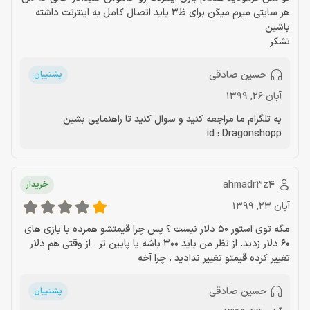
هر سایتی میرم میگن برای ظ3 باید اتصال کامل به اینترنت داشته
باشین
تشکر
حسین صادقی
پشتیبان
آبان 26, 1399
به تلگرام ما مراجعه کنید و سوال کنید تا راهنمایی بشین
id : Dragonshopp
ahmadr3z4
خریدار
آبان 23, 1399
مگه توی استور 50 دلار نیست ؟ پس چرا قیمتشو همرده با بازی های
60 دلار زدید. از نظر من باید 300 باشه یا پایین تر . از وقتی هم دلار
تغییر کرده قیمتو تغییر ندادید . چرا آخه
حسین صادقی
پشتیبان