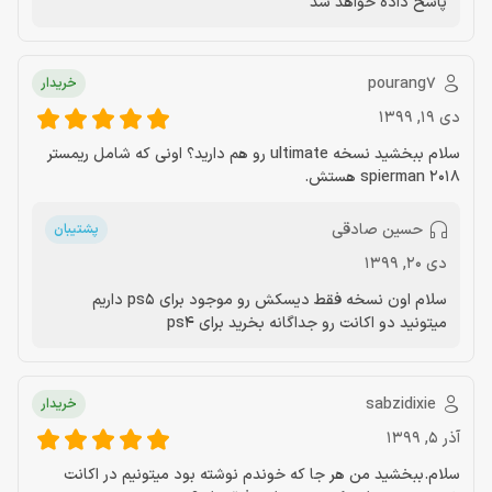
پاسخ داده خواهد شد
pourang7
خریدار
دی 19, 1399
سلام ببخشید نسخه ultimate رو هم دارید؟ اونی که شامل ریمستر
spierman 2018 هستش.
حسین صادقی
پشتیبان
دی 20, 1399
سلام اون نسخه فقط دیسکش رو موجود برای ps5 داریم
میتونید دو اکانت رو جداگانه بخرید برای ps4
sabzidixie
خریدار
آذر 5, 1399
سلام.ببخشید من هر جا که خوندم نوشته بود میتونیم در اکانت