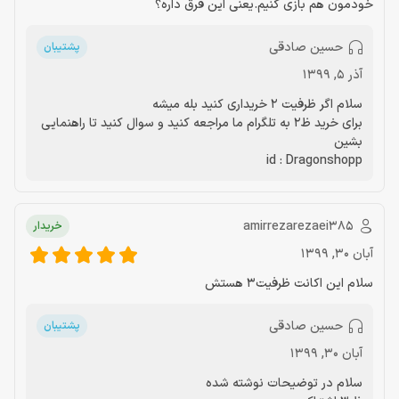
خودمون هم بازی کنیم.یعنی این فرق داره؟
حسین صادقی
پشتیبان
آذر 5, 1399
سلام اگر ظرفیت 2 خریداری کنید بله میشه
برای خرید ظ2 به تلگرام ما مراجعه کنید و سوال کنید تا راهنمایی
بشین
id : Dragonshopp
amirrezarezaei385
خریدار
آبان 30, 1399
سلام این اکانت ظرفیت3 هستش
حسین صادقی
پشتیبان
آبان 30, 1399
سلام در توضیحات نوشته شده