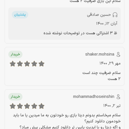
سلام این بازی ضرفیت 2 هست
حسین صادقی
پشتیبان
آبان 12, 1400
ظ 3 اشتراکی هست در توضیحات نوشته شده
shaker.mohsina
خریدار
مهر 29, 1400
سلام ضرفیت چند است
2 هست
mohammadhoseinshin
خریدار
تیر 2, 1400
سلام میخاستم بدونم دیتا بازی رو خودتون به ما میدین یا ما باید
خودمون دانلود کنیم؟
و اگه دیتا رو با اپدیت پایین تر دانلود کنیم مشکلی پیش میاد؟