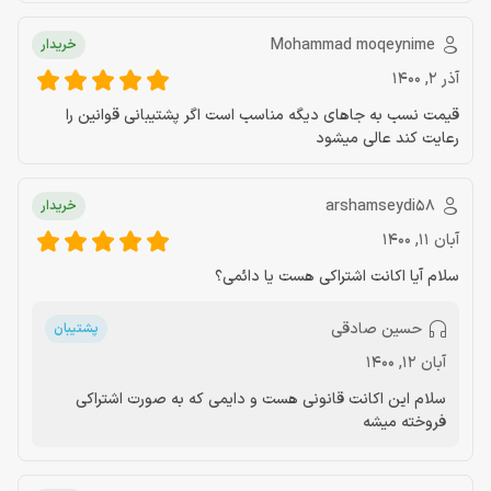
Mohammad moqeynime
خریدار
آذر 2, 1400
قیمت نسب به جاهای دیگه مناسب است اگر پشتیبانی قوانین را
رعایت کند عالی میشود
arshamseydi58
خریدار
آبان 11, 1400
سلام آیا اکانت اشتراکی هست یا دائمی؟
حسین صادقی
پشتیبان
آبان 12, 1400
سلام این اکانت قانونی هست و دایمی که به صورت اشتراکی
فروخته میشه