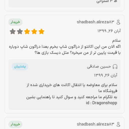
ظ 3 اشتراکی
shadbash.alireza83
خریدار
آبان 26, 1399
سلام
اگه الان من این اکانتو از دراگون شاپ بخرم بعدا دراگون شاپ دوباره
با قیمت پایین تر از من میخره؟ مثل دیسک بازی ها؟
حسین صادقی
پشتیبان
آبان 26, 1399
سلام برای معاوضه یا انتقال اکانت های خریداری شده از
فروشگاه ما
به تلگرام ما مراجعه کنید و سوال کنید تا راهنمایی بشین
id : Dragonshopp
shadbash.alireza83
خریدار