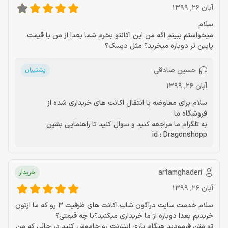
آبان 26, 1399
سلام
میخواستم ببینم اگه من این اکانتو بخرم شما بعدا از من با قیمت
پایین تر دوباره میخرید؟ مثل دیسک؟
حسین صادقی
پشتیبان
آبان 26, 1399
سلام برای معاوضه یا انتقال اکانت های خریداری شده از
فروشگاه ما
به تلگرام ما مراجعه کنید و سوال کنید تا راهنمایی بشین
id : Dragonshopp
artamghaderi
خریدار
آبان 26, 1399
سلام خدمت سایت دراگون شاپ.اکانت های ظرفیت 3 رو که ما ازتون
خریدیم بعدا دوباره از ما خریداری میکنید؟با چه قیمتی؟
تو متن فرمودید هنگام بازی اینترنت رو خاموش کنید.در حالی که من