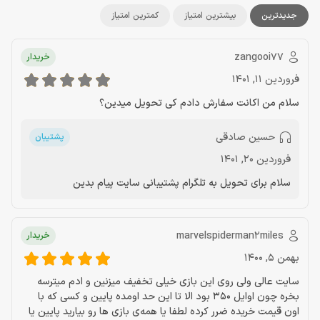
جدیدترین
بیشترین امتیاز
کمترین امتیاز
zangooi77
خریدار
فروردین 11, 1401
سلام من اکانت سفارش دادم کی تحویل میدین؟
حسین صادقی
پشتیبان
فروردین 20, 1401
سلام برای تحویل به تلگرام پشتیبانی سایت پیام بدین
marvelspiderman2miles
خریدار
بهمن 5, 1400
سایت عالی ولی روی این بازی خیلی تخفیف میزنین و ادم میترسه
بخره چون اوایل 350 بود الا تا این حد اومده پایین و کسی که با
اون قیمت خریده ضرر کرده لطفا یا همه‌ی بازی ها رو بیارید پایین یا