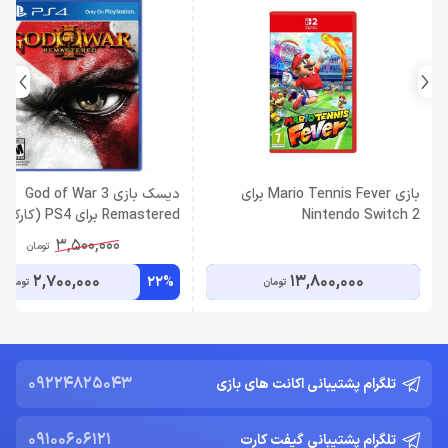
بازی Mario Tennis Fever برای
دیسک بازی God of War 3
Nintendo Switch 2
Remastered برای PS4 (کارکرده)
3,500,000
تومان
2,700,000
13,800,000
22%
تومان
تومان
09224825043
تلگرام پشتیبانی اکانت های بازی
09100606121
تلگرام پشتیبانی گیفت کارت