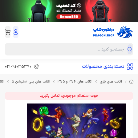
دسته‌بندی محصولات
021-91035390
اکانت های بازی
اکانت های PS4 و PS5
اکانت های پلی استیشن 5
اکانت قانونی
جهت استعلام موجودی، تماس بگیرید