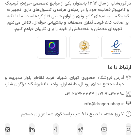
دراگون‌شاپ از سال 1396 به‌عنوان یکی از مراجع تخصصی حوزه‌ی گیمینگ
و کامپیوتر فعالیت خود را در زمینه‌ی عرضه‌ی کنسول‌های بازی، تجهیزات
گیمینگ، سیستم‌های کامپیوتری و لوازم جانبی آغاز کرده است. ما با تکیه
بر اصالت کالا، قیمت‌گذاری منصفانه و پشتیبانی حرفه‌ای، تلاش می‌کنیم
تجربه‌ای مطمئن و لذت‌بخش از خرید را برای کاربران فراهم کنیم.
ارتباط با ما
آدرس فروشگاه حضوری: تهران، شهرك غرب، تقاطع بلوار مدیریت و
دريا، مجتمع تجارى رويـال، طبقه اول، واحد 110 فروشگاه دراگون شاپ
021-28423344
|
021-91035390
info@dragon-shop.ir
7 روز هفته، 10 صبح تا 9 شب پاسخگوی شما عزیزان هستیم.