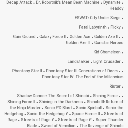
• Decap Attack • Dr. Robotnik’s Mean Bean Machine • Dynamite
Headdy
• ESWAT: City Under Siege
• Fatal Labyrinth • Flicky
• Gain Ground • Galaxy Force II • Golden Axe • Golden Axe II •
Golden Axe III • Gunstar Heroes
• Kid Chameleon
• Landstalker • Light Crusader
• Phantasy Star II • Phantasy Star III: Generations of Doom •
Phantasy Star IV: The End of the Millennium
• Ristar
• Shadow Dancer: The Secret of Shinobi • Shining Force •
Shining Force II • Shining in the Darkness • Shinobi III: Return of
the Ninja Master • Sonic 3D Blast • Sonic Spinball • Sonic the
Hedgehog • Sonic the Hedgehog 2 • Space Harrier II • Streets of
Rage • Streets of Rage 2 • Streets of Rage 3 • Super Thunder
Blade • Sword of Vermilion • The Revenge of Shinobi