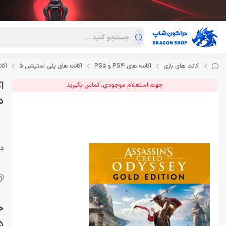
دسته‌بندی محصولات
فروش ویژه
دراگون لند
درا
اکانت های بازی
اکانت های PS4 و PS5
اکانت های پلی استیشن 5
اکانت قانونی S5
جهت استعلام موجودی، تماس بگیرید
د
دس
5