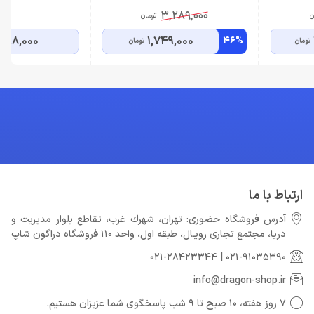
3,289,000
ن
تومان
,098,000
1,749,000
46%
تومان
تومان
ارتباط با ما
آدرس فروشگاه حضوری: تهران، شهرك غرب، تقاطع بلوار مدیریت و
دريا، مجتمع تجارى رويـال، طبقه اول، واحد 110 فروشگاه دراگون شاپ
021-28423344
|
021-91035390
info@dragon-shop.ir
7 روز هفته، 10 صبح تا 9 شب پاسخگوی شما عزیزان هستیم.