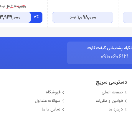
4,279,000
توما
3,949,000
1,098,000
7%
تومان
لگرام پشتیبانی گیفت کارت
09100606121
دسترسی سریع
صفحه اصلی
فروشگاه
قوانین و مقررات
سوالات متداول
درباره ما
تماس با ما