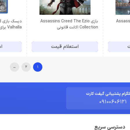
Assassin
بازی Assassins Creed The Ezio
د
Collection اکانت قانونی
Valhalla برای PS4
ت
استعلام قیمت
اس
←
2
1
لگرام پشتیبانی گیفت کارت
09100606121
دسترسی سریع