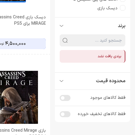
دیسک بازی
دیسک بازی PS4
دیسک بازی ins Creed
MIRAGE برای PS5
برند
دیسک بازی PS5
4,500,000
توم
برندی یافت نشد
محدوده قیمت
فقط کالاهای موجود
فقط کالاهای تخفیف خورده
بازی sins Creed Mirage