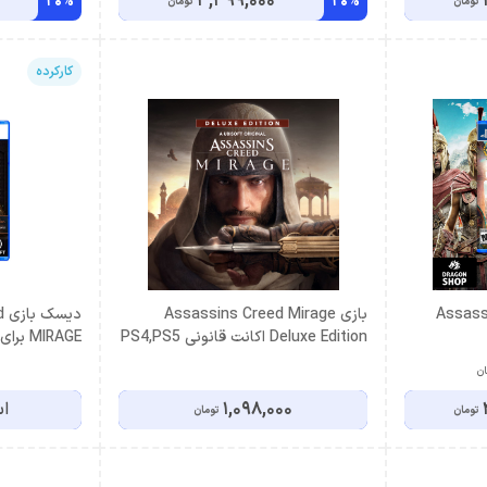
3,399,000
20%
20%
تومان
تومان
کارکرده
Assassi
بازی Assassins Creed Mirage
د
Deluxe Edition اکانت قانونی PS4,PS5
MIRAGE برای PS5 (کارکرده)
ان
1,098,000
اس
تومان
تومان