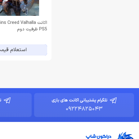
اکانت s Creed Valhalla
PS5 ظرفیت دوم
استعلام قیم
تلگرام پشتیبانی اکانت های بازی
ت
09224825043