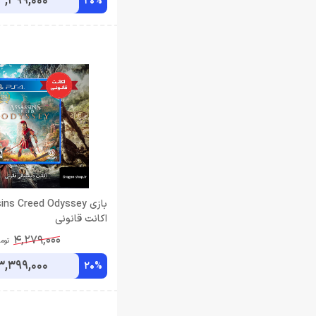
3,399,000
20%
بازی ns Creed Odyssey
اکانت قانونی
4,279,000
توم
3,399,000
20%