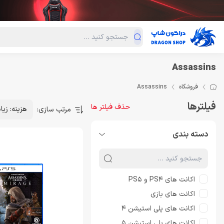
دسته‌بندی محصولات
فروش ویژه
دراگون لند
درا
Assassins
فروشگاه
Assassins
فیلترها
حذف فیلتر ها
هزینه: زیا
مرتب سازی:
دسته بندی
اکانت های PS4 و PS5
اکانت های بازی
اکانت های پلی استیشن 4
اکانت های پلی استیشن 5