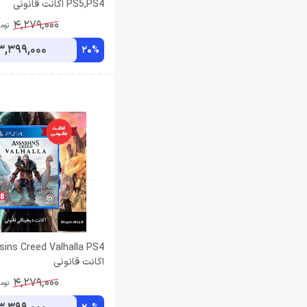
PS5,PS4 اکانت قانونی
4,279,000
توم
3,399,000
20%
ins Creed Valhalla PS4
اکانت قانونی
4,279,000
توم