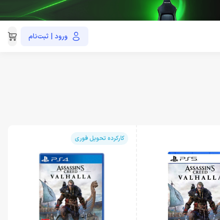
ورود | ثبت‌نام
021-91035390
کارکرده تحویل فوری