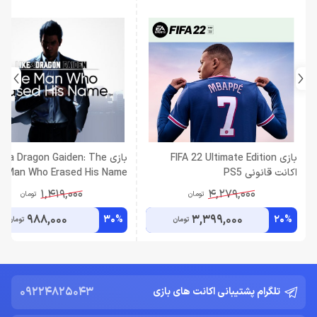
بازی FIFA 22 Ultimate Edition
بازی e a Dragon Gaiden: The
اکانت قانونی PS5
is Name
قانونی PS4 , PS5
1,419,000
4,279,000
تومان
تومان
988,000
3,399,000
30%
20%
تومان
تومان
09224825043
تلگرام پشتیبانی اکانت های بازی