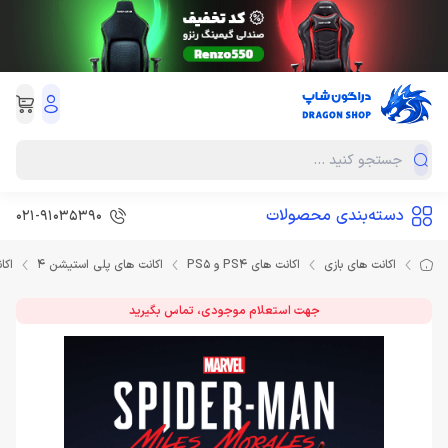
دسته‌بندی محصولات
021-91035390
اکانت های بازی
اکانت های PS4 و PS5
اکانت های پلی استیشن 4
اكانت Man Miles Morales
جهت استعلام موجودی، تماس بگیرید