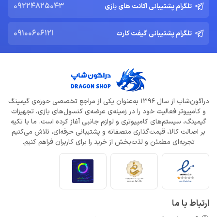
09224825043
تلگرام پشتیبانی اکانت های بازی
خرداد 22, 1404
09100606121
تلگرام پشتیبانی گیفت کارت
ادلر: The Outer Worlds 2 تجربه‌ای تازه و کمتر کمدی خواهد بود
خرداد 22, 1404
دلایل شکست Dragon Age: The Veilguard از زبان جیسون شرایر
خرداد 22, 1404
دراگون‌شاپ از سال 1396 به‌عنوان یکی از مراجع تخصصی حوزه‌ی گیمینگ
افزایش قیمت بازی‌ها؛ آیا Xbox بازیکنان را به Game Pass سوق
و کامپیوتر فعالیت خود را در زمینه‌ی عرضه‌ی کنسول‌های بازی، تجهیزات
می‌دهد؟
گیمینگ، سیستم‌های کامپیوتری و لوازم جانبی آغاز کرده است. ما با تکیه
خرداد 22, 1404
بر اصالت کالا، قیمت‌گذاری منصفانه و پشتیبانی حرفه‌ای، تلاش می‌کنیم
تجربه‌ای مطمئن و لذت‌بخش از خرید را برای کاربران فراهم کنیم.
Call of Duty: Black Ops 7 برای کنسول‌های نسل هشتم هم می‌آید
خرداد 22, 1404
ارتباط با ما