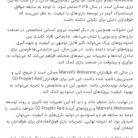
Wolverine اعلام نکرده‌اند، اما برخی گمانه‌زنی‌ها حاکی از آن است که این
بازی ممکن است در سال 2025 منتشر شود. با توجه به سابقه موفق
اینسامنیاک گیمز در توسعه بازی‌های با کیفیت، به نظر نمی‌رسد که
طرفداران دلیلی برای نگرانی داشته باشند.
این تحولات همچنین بار دیگر اهمیت نیروی انسانی متخصص در صنعت
بازی‌های ویدیویی را نشان می‌دهد. جابجایی افراد کلیدی بین
استودیوهای بزرگ می‌تواند تأثیر قابل توجهی بر کیفیت و جهت‌گیری
پروژه‌های آینده داشته باشد. در عین حال، این جابجایی‌ها فرصتی برای
تبادل ایده‌ها و تجربیات بین تیم‌های مختلف فراهم می‌کند که می‌تواند به
نوآوری و پیشرفت در صنعت بازی کمک کند.
در حالی که طرفداران Marvel’s Wolverine ممکن است از خروج کنی و
حبیبی‌پور ناامید شده باشند، این خبر برای طرفداران CD Projekt Red
می‌تواند نویدبخش باشد. حضور این دو متخصص با تجربه می‌تواند به
بهبود کیفیت پروژه‌های آینده این استودیو کمک کند.
در نهایت، باید منتظر ماند و دید که این تغییرات چه تأثیری بر روند توسعه
Marvel’s Wolverine و پروژه‌های آینده CD Projekt Red خواهد داشت. با
توجه به سابقه هر دو استودیو در تولید بازی‌های با کیفیت، می‌توان
امیدوار بود که نتیجه نهایی، تجربیات بازی فوق‌العاده‌ای برای طرفداران به
ارمغان آورد.