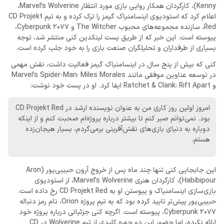
Kenny)، کارگردان همکار روایی بازی مورد انتظار Marvel’s Wolverine،
اعلام کرد که استودیوی اینسامنیاک گیمز را ترک کرده و به تیم CD Projekt
Red، سازنده مجموعه‌های محبوب The Witcher و Cyberpunk 2077،
پیوسته است. این خبر که از طریق پست لینکدین کنی منتشر شد، توجه
بسیاری از طرفداران و تحلیلگران صنعت بازی را به خود جلب کرده است.
کنی که بیش از پنج سال در اینسامنیاک گیمز فعالیت داشت، نقش مهمی
در توسعه عناوین موفقی مانند Marvel’s Spider-Man: Miles Morales
و Ratchet & Clank: Rift Apart ایفا کرد. او در پست خود نوشت:
امروز اولین روز کاری من به عنوان نویسنده ارشد در CD Projekt Red
بود. نمی‌توانم صبر کنم تا بیشتر درباره پروژه‌ام صحبت کنم و از اینکه
دوباره به دنیای بازی‌های نقش‌آفرینی برمی‌گردم، بسیار هیجان‌زده
هستم.
این جابجایی کنی تنها چند ماه پس از خروج آرون حبیبی‌پور (
Aron
Habibipour
)، کارگردان هنری Marvel’s Wolverine، از استودیوی
بازی‌سازی اینسامنیاک و پیوستن او به CD Projekt Red رخ داده است.
حبیبی‌پور پیش‌تر تایید کرده بود که به تیم پروژه Orion، نام رمز دنباله
Cyberpunk 2077، پیوسته است. اگرچه کنی جزئیاتی درباره پروژه خود
ارائه نکرده، اما حضور این دو چهره کلیدی از تیم Wolverine در CD