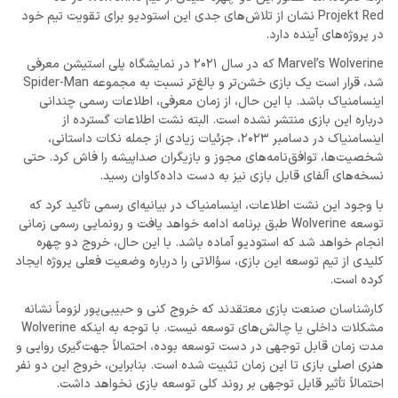
Projekt Red نشان از تلاش‌های جدی این استودیو برای تقویت تیم خود
در پروژه‌های آینده دارد.
Marvel’s Wolverine که در سال 2021 در نمایشگاه پلی‌ استیشن معرفی
شد، قرار است یک بازی خشن‌تر و بالغ‌تر نسبت به مجموعه Spider-Man
اینسامنیاک باشد. با این حال، از زمان معرفی، اطلاعات رسمی چندانی
درباره این بازی منتشر نشده است. البته نشت اطلاعات گسترده از
اینسامنیاک در دسامبر 2023، جزئیات زیادی از جمله نکات داستانی،
شخصیت‌ها، توافق‌نامه‌های مجوز و بازیگران صداپیشه را فاش کرد. حتی
نسخه‌های آلفای قابل بازی نیز به دست داده‌کاوان رسید.
با وجود این نشت اطلاعات، اینسامنیاک در بیانیه‌ای رسمی تأکید کرد که
توسعه Wolverine طبق برنامه ادامه خواهد یافت و رونمایی رسمی زمانی
انجام خواهد شد که استودیو آماده باشد. با این حال، خروج دو چهره
کلیدی از تیم توسعه این بازی، سؤالاتی را درباره وضعیت فعلی پروژه ایجاد
کرده است.
کارشناسان صنعت بازی معتقدند که خروج کنی و حبیبی‌پور لزوماً نشانه
مشکلات داخلی یا چالش‌های توسعه نیست. با توجه به اینکه Wolverine
مدت زمان قابل توجهی در دست توسعه بوده، احتمالاً جهت‌گیری روایی و
هنری اصلی بازی تا این زمان تثبیت شده است. بنابراین، خروج این دو نفر
احتمالاً تأثیر قابل توجهی بر روند کلی توسعه بازی نخواهد داشت.