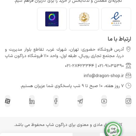
تجربه‌ای مطمئن و لذت‌بخش از خرید را برای کاربران فراهم کنیم.
Call of Duty: Black Ops 7 برای کنسول‌های نسل هشتم هم می‌آید
خرداد 22, 1404
ارتباط با ما
آدرس فروشگاه حضوری: تهران، شهرك غرب، تقاطع بلوار مدیریت و
دريا، مجتمع تجارى رويـال، طبقه اول، واحد 110 فروشگاه دراگون شاپ
021-28423344
|
021-91035390
info@dragon-shop.ir
7 روز هفته، 10 صبح تا 9 شب پاسخگوی شما عزیزان هستیم.
کلیه حقوق مادی و معنوی برای دراگون شاپ محفوظ می باشد.