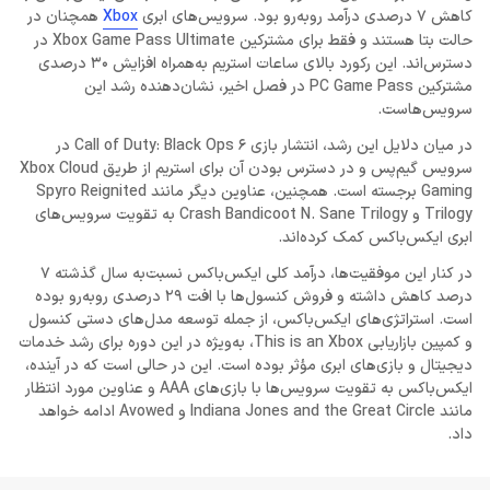
کاهش 7 درصدی درآمد روبه‌رو بود. سرویس‌های ابری
Xbox
همچنان در
حالت بتا هستند و فقط برای مشترکین Xbox Game Pass Ultimate در
دسترس‌اند. این رکورد بالای ساعات استریم به‌همراه افزایش 30 درصدی
مشترکین PC Game Pass در فصل اخیر، نشان‌دهنده رشد این
سرویس‌هاست.
در میان دلایل این رشد، انتشار بازی Call of Duty: Black Ops 6 در
سرویس گیم‌پس و در دسترس بودن آن برای استریم از طریق Xbox Cloud
Gaming برجسته است. همچنین، عناوین دیگر مانند Spyro Reignited
Trilogy و Crash Bandicoot N. Sane Trilogy به تقویت سرویس‌های
ابری ایکس‌باکس کمک کرده‌اند.
در کنار این موفقیت‌ها، درآمد کلی ایکس‌باکس نسبت‌به سال گذشته 7
درصد کاهش داشته و فروش کنسول‌ها با افت 29 درصدی روبه‌رو بوده
است. استراتژی‌های ایکس‌باکس، از جمله توسعه مدل‌های دستی کنسول
و کمپین بازاریابی This is an Xbox، به‌ویژه در این دوره برای رشد خدمات
دیجیتال و بازی‌های ابری مؤثر بوده است. این در حالی است که در آینده،
ایکس‌باکس به تقویت سرویس‌ها با بازی‌های AAA و عناوین مورد انتظار
مانند Indiana Jones and the Great Circle و Avowed ادامه خواهد
داد.