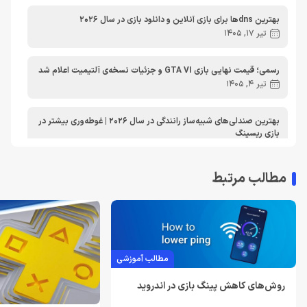
مطالب آموزشی
مطالب آموزشی کامپیوتر
مقایسه ها
بهترین dnsها برای بازی آنلاین و دانلود بازی در سال 2026
مطالب آموزشی ایکس باکس
تیر 17, 1405
رسمی؛ قیمت نهایی بازی GTA VI و جزئیات نسخه‌ی آلتیمیت اعلام شد
تیر 4, 1405
بهترین صندلی‌های شبیه‌ساز رانندگی در سال 2026 | غوطه‌وری بیشتر در
بازی ریسینگ
اردیبهشت 30, 1405
مطالب مرتبط
معرفی دی ان اس برای ایکس باکس | بهترین dns برای اتصال پایدارتر
به Xbox Live در ایران
تیر 30, 1404
بهترین دی ان اس برای پلی استیشن | معرفی dns برای PS5
مطالب آموزشی
تیر 30, 1404
روش‌های کاهش پینگ بازی در اندروید
لغو توسعه بازی Just Cause 5 توسط اسکوئر انیکس