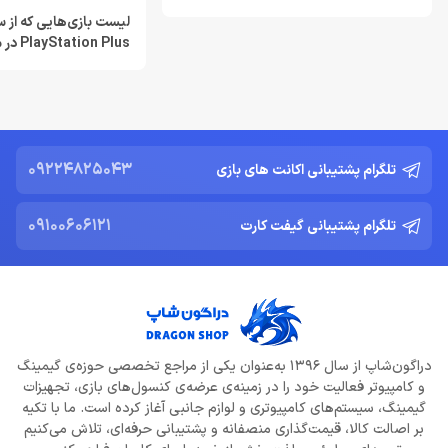
خرداد 22, 1404
لیست بازی‌هایی که از
n Plus
Resident Evil Requiem؛ پرهزینه‌ ترین بازی تاریخ کپکام؟
می‌شوند
خرداد 22, 1404
دشمن جدید Resident Evil Requiem؛ قدرتمند تر و ترسناک‌ تر از
Nemesis
09224825043
تلگرام پشتیبانی اکانت های بازی
خرداد 22, 1404
09100606121
تلگرام پشتیبانی گیفت کارت
ادلر: The Outer Worlds 2 تجربه‌ای تازه و کمتر کمدی خواهد بود
خرداد 22, 1404
دلایل شکست Dragon Age: The Veilguard از زبان جیسون شرایر
خرداد 22, 1404
دراگون‌شاپ از سال 1396 به‌عنوان یکی از مراجع تخصصی حوزه‌ی گیمینگ
افزایش قیمت بازی‌ها؛ آیا Xbox بازیکنان را به Game Pass سوق
و کامپیوتر فعالیت خود را در زمینه‌ی عرضه‌ی کنسول‌های بازی، تجهیزات
می‌دهد؟
گیمینگ، سیستم‌های کامپیوتری و لوازم جانبی آغاز کرده است. ما با تکیه
خرداد 22, 1404
بر اصالت کالا، قیمت‌گذاری منصفانه و پشتیبانی حرفه‌ای، تلاش می‌کنیم