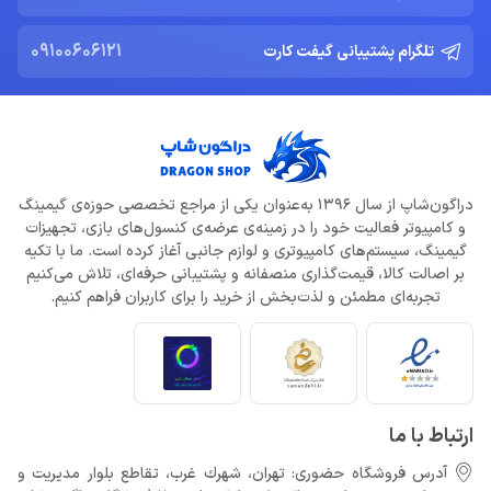
09100606121
تلگرام پشتیبانی گیفت کارت
ادلر: The Outer Worlds 2 تجربه‌ای تازه و کمتر کمدی خواهد بود
خرداد 22, 1404
دلایل شکست Dragon Age: The Veilguard از زبان جیسون شرایر
خرداد 22, 1404
دراگون‌شاپ از سال 1396 به‌عنوان یکی از مراجع تخصصی حوزه‌ی گیمینگ
افزایش قیمت بازی‌ها؛ آیا Xbox بازیکنان را به Game Pass سوق
و کامپیوتر فعالیت خود را در زمینه‌ی عرضه‌ی کنسول‌های بازی، تجهیزات
می‌دهد؟
گیمینگ، سیستم‌های کامپیوتری و لوازم جانبی آغاز کرده است. ما با تکیه
خرداد 22, 1404
بر اصالت کالا، قیمت‌گذاری منصفانه و پشتیبانی حرفه‌ای، تلاش می‌کنیم
تجربه‌ای مطمئن و لذت‌بخش از خرید را برای کاربران فراهم کنیم.
Call of Duty: Black Ops 7 برای کنسول‌های نسل هشتم هم می‌آید
خرداد 22, 1404
ارتباط با ما
آدرس فروشگاه حضوری: تهران، شهرك غرب، تقاطع بلوار مدیریت و