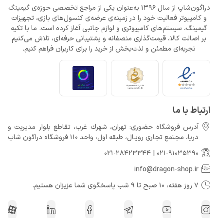
دراگون‌شاپ از سال 1396 به‌عنوان یکی از مراجع تخصصی حوزه‌ی گیمینگ
و کامپیوتر فعالیت خود را در زمینه‌ی عرضه‌ی کنسول‌های بازی، تجهیزات
افزایش قیمت بازی‌ها؛ آیا Xbox بازیکنان را به Game Pass سوق
می‌دهد؟
گیمینگ، سیستم‌های کامپیوتری و لوازم جانبی آغاز کرده است. ما با تکیه
خرداد 22, 1404
بر اصالت کالا، قیمت‌گذاری منصفانه و پشتیبانی حرفه‌ای، تلاش می‌کنیم
تجربه‌ای مطمئن و لذت‌بخش از خرید را برای کاربران فراهم کنیم.
Call of Duty: Black Ops 7 برای کنسول‌های نسل هشتم هم می‌آید
خرداد 22, 1404
ارتباط با ما
آدرس فروشگاه حضوری: تهران، شهرك غرب، تقاطع بلوار مدیریت و
دريا، مجتمع تجارى رويـال، طبقه اول، واحد 110 فروشگاه دراگون شاپ
021-28423344
|
021-91035390
info@dragon-shop.ir
7 روز هفته، 10 صبح تا 9 شب پاسخگوی شما عزیزان هستیم.