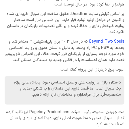
هولمز را ایفا کرده بود، در حال توسعه است.
بر اساس گزارش سایت Deadline، حقوق ساخت این سریال خریداری شده
و اکنون در مراحل اولیه تولید قرار دارد. این اقتباس قرار است ساختار
روایت غیرخطی بازی را حفظ کرده و بر تأثیر تصمیمات بازیکنان بر داستان
تأکید کند.
Beyond: Two Souls
که در سال 2013 برای پلی‌استیشن 3 منتشر شد و
بعدها به PS4 و PC راه یافت، به دلیل داستان عمیق و روایت احساسی
خود مورد توجه بسیاری از بازیکنان قرار گرفت. حالا، این اقتباس تلویزیونی
قصد دارد همان احساسات را در قالبی جدید به بینندگان منتقل کند.
الیوت پیچ درباره‌ی این پروژه گفته است:
داستان بازی با روایت غنی و عمق احساسی خود، پایه‌ای عالی برای
یک سریال است. ما قصد داریم این داستان را به شکلی جدید و
منحصربه‌فرد برای طرفداران و مخاطبان تازه ارائه دهیم.
مت جوردن اسمیت، رئیس شرکت Pageboy Productions نیز تأکید کرده
که این سریال ضمن حفظ هویت اصلی بازی، دیدگاه‌های تازه‌ای را به آن
اضافه خواهد کرد.