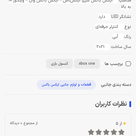
مناسب
ایکس باکس سری ایکس|اس – ایکس باکس وان – ویندوز 10
به بالا
نشانگر LED
دارد
نوع
کنترلر حرفه‌ای
رنگ
آبی
سال ساخت
2021
برچسب ها
xbox one
کنسول بازی
دسته بندی جانبی
قطعات و لوازم جانبی ایکس باکس
نظرات کاربران
0
از 5
از مجموع 0 دیدگاه