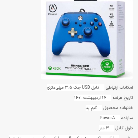
امکانات ارتباطی
کابل USB جک 3.5 میلی‌متری
تاریخ عرضه
14 اردیبهشت 1401
خانواده محصول
گیم پد
سازنده
PowerA
طول کابل
3 متر