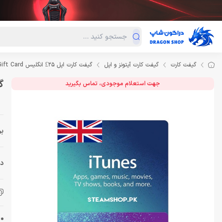
دسته‌بندی محصولات
فروش ویژه
دراگون لند
درا
گیفت کارت
گیفت کارت آیتونز و اپل
گیفت کارت اپل 25£ انگلیس Apple iTunes Gift Card
گیف
جهت استعلام موجودی، تماس بگیرید
بر
دس