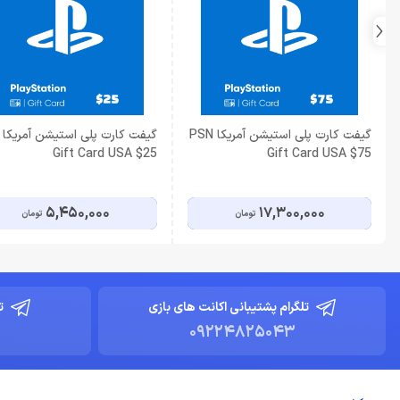
گیفت کارت پلی استیشن آمریکا PSN
Gift Card USA $25
Gift Card USA $75
5,450,000
17,300,000
تومان
تومان
تلگرام پشتیبانی اکانت های بازی
ت
09224825043