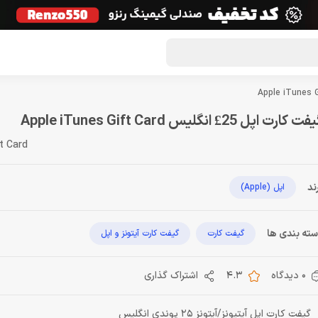
گون لوت
تماس با ما
درباره ما
مجله دراگون شاپ
ت کارت اپل 25£ انگلیس Apple iTunes Gift Card
t Card
ند
اپل (Apple)
ته بندی ها
گیفت کارت
گیفت کارت آیتونز و اپل
0 دیدگاه
4.3
اشتراک گذاری
گیفت کارت اپل آیتیونز/آیتونز 25 پوندی انگلیس