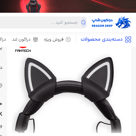
هدست
هدست برند فن تک
گوش گربه ای هدست FANTECH AC5001 KITTY Black
گو
جهت استعلام موجودی، تماس بگیرید
دسته‌بندی محصولات
فروش ویژه
دراگون لند
درا
بر
دس
k
و
جذ