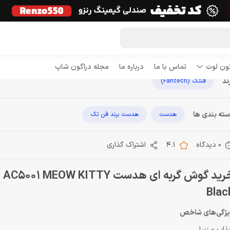
ش گربه ای هدست FANTECH AC5001 KITTY Black
1 MEOW KITTY
گون لوت
تماس با ما
درباره ما
مجله دراگون شاپ
ند
فنتک (Fantech)
ته بندی ها
هدست
هدست برند فن تک
0 دیدگاه
4.1
اشتراک گذاری
خرید گوش گربه ای هدست  MEOW KITTY
Blac
یژگی‌های شاخص
اب و زیبا