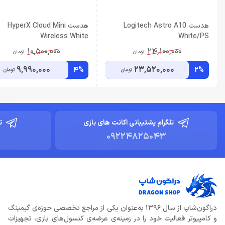
هدست Logitech Astro A10
هدست HyperX Cloud Mini
Wireless White
White/PS
10,500,000
24,100,000
تومان
تومان
9,990,000
23,520,000
4%
2%
تومان
تومان
تلگرام پشتیبانی اکانت های بازی
ت
09224825043
دراگون‌شاپ از سال ۱۳۹۶ به‌عنوان یکی از مراجع تخصصی حوزه‌ی گیمینگ
و کامپیوتر فعالیت خود را در زمینه‌ی عرضه‌ی کنسول‌های بازی، تجهیزات