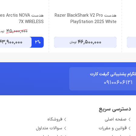
هدست Razer BlackShark V2 Pro
هدست s Arctis NOVA
7X WIRELESS
PlayStation 2025 White
45,000,000
توما
43,900,000
46,500,000
2%
تومان
لگرام پشتیبانی گیفت کارت
09100606121
دسترسی سریع
صفحه اصلی
فروشگاه
قوانین و مقررات
سوالات متداول