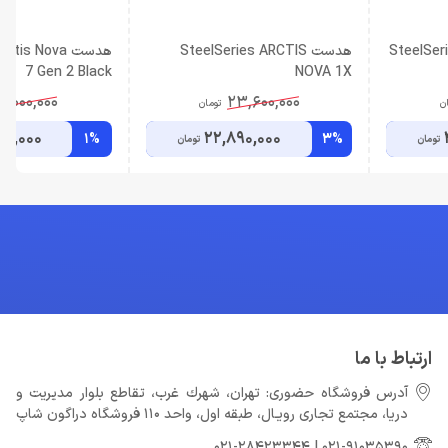
SteelSerie
هدست SteelSeries ARCTIS
هدست tis Nova
7 Gen 2 Black
NOVA 1X
6,000,000
23,600,000
ن
تومان
00,000
22,890,000
1%
3%
تومان
تومان
ارتباط با ما
آدرس فروشگاه حضوری: تهران، شهرك غرب، تقاطع بلوار مدیریت و
دريا، مجتمع تجارى رويـال، طبقه اول، واحد ۱۱۰ فروشگاه دراگون شاپ
021-28423344
|
021-91035390