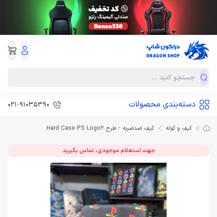
دسته‌بندی محصولات
021-91035390
کیف و کوله
کیف ضدضربه - طرح Hard Case PS Logo2
جهت استعلام موجودی، تماس بگیرید