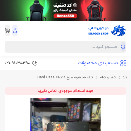
دسته‌بندی محصولات
021-91035390
کیف و کوله
کیف ضدضربه طرح Hard Case CR7-1
جهت استعلام موجودی، تماس بگیرید