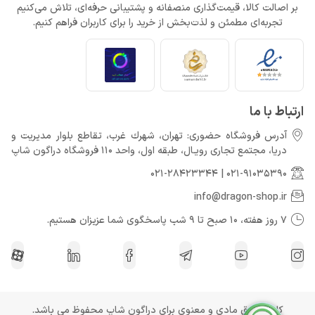
بر اصالت کالا، قیمت‌گذاری منصفانه و پشتیبانی حرفه‌ای، تلاش می‌کنیم
تجربه‌ای مطمئن و لذت‌بخش از خرید را برای کاربران فراهم کنیم.
ارتباط با ما
آدرس فروشگاه حضوری: تهران، شهرك غرب، تقاطع بلوار مدیریت و
دريا، مجتمع تجارى رويـال، طبقه اول، واحد 110 فروشگاه دراگون شاپ
021-28423344
|
021-91035390
info@dragon-shop.ir
7 روز هفته، 10 صبح تا 9 شب پاسخگوی شما عزیزان هستیم.
کلیه حقوق مادی و معنوی برای دراگون شاپ محفوظ می باشد.