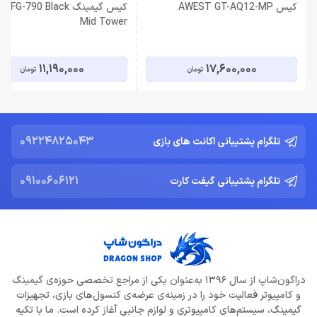
کیس AWEST GT-AQ12-MP
کیس گیمینگ  FG-790 Black
Mid Tower
11,190,000
17,600,000
تومان
تومان
09224825043
تلگرام پشتیبانی اکانت های بازی
09100606121
تلگرام پشتیبانی گیفت کارت
دراگون‌شاپ از سال 1396 به‌عنوان یکی از مراجع تخصصی حوزه‌ی گیمینگ
و کامپیوتر فعالیت خود را در زمینه‌ی عرضه‌ی کنسول‌های بازی، تجهیزات
گیمینگ، سیستم‌های کامپیوتری و لوازم جانبی آغاز کرده است. ما با تکیه