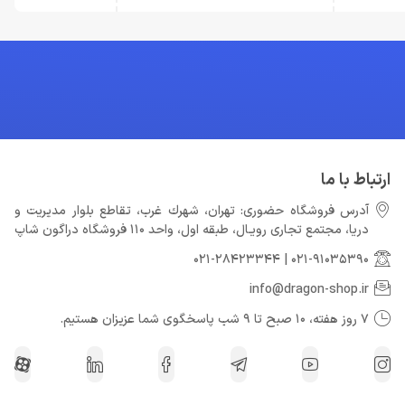
ارتباط با ما
آدرس فروشگاه حضوری: تهران، شهرك غرب، تقاطع بلوار مدیریت و
دريا، مجتمع تجارى رويـال، طبقه اول، واحد 110 فروشگاه دراگون شاپ
021-28423344
|
021-91035390
info@dragon-shop.ir
7 روز هفته، 10 صبح تا 9 شب پاسخگوی شما عزیزان هستیم.