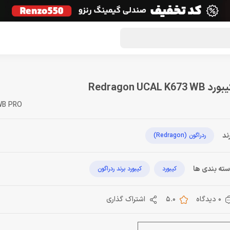
گون لوت
تماس با ما
درباره ما
مجله دراگون شاپ
رد Redragon UCAL K673 WB
WB PRO
ند
ردراگون (Redragon)
ته بندی ها
کیبورد
کیبورد برند ردراگون
0 دیدگاه
5.0
اشتراک گذاری