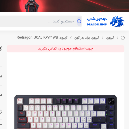
دسته‌بندی محصولات
فروش ویژه
دراگون لند
درا
کیبورد
کیبورد برند ردراگون
کیبورد Redragon UCAL K673 WB
کیبو
جهت استعلام موجودی، تماس بگیرید
بر
دس