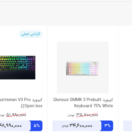
گارانتی اصلی
کیبورد Glorious GMMK 3 Prebuilt
کیبورد tsman V3 Pro
(Open box)
Keyboard 75% White
51,990,000
35,700,000
تومان
توما
48,990,000
34,600,000
5%
3%
تومان