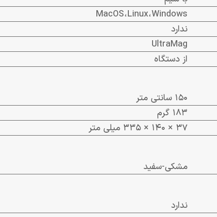
MacOS
، Linux
، Windows
ندارد
UltraMag
از دستگاه
150 سانتی متر
183 گرم
37 × 140 × 335 میلی متر
مشکی-سفید
ندارد