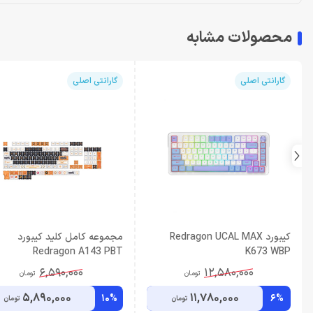
محصولات مشابه
گارانتی اصلی
گارانتی اصلی
کیبورد Redragon UCAL MAX
مجموعه کامل کلید کیبورد
Redragon A143 PBT
K673 WBP
6,590,000
12,580,000
تومان
تومان
5,890,000
11,780,000
10%
6%
تومان
تومان