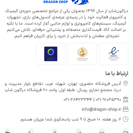
دراگون‌شاپ از سال 1396 به‌عنوان یکی از مراجع تخصصی حوزه‌ی گیمینگ
و کامپیوتر فعالیت خود را در زمینه‌ی عرضه‌ی کنسول‌های بازی، تجهیزات
گیمینگ، سیستم‌های کامپیوتری و لوازم جانبی آغاز کرده است. ما با تکیه
بر اصالت کالا، قیمت‌گذاری منصفانه و پشتیبانی حرفه‌ای، تلاش می‌کنیم
تجربه‌ای مطمئن و لذت‌بخش از خرید را برای کاربران فراهم کنیم.
ارتباط با ما
آدرس فروشگاه حضوری: تهران، شهرك غرب، تقاطع بلوار مدیریت و
دريا، مجتمع تجارى رويـال، طبقه اول، واحد 110 فروشگاه دراگون شاپ
021-28423344
|
021-91035390
info@dragon-shop.ir
7 روز هفته، 10 صبح تا 9 شب پاسخگوی شما عزیزان هستیم.