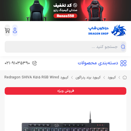
دسته‌بندی محصولات
021-91035390
کیبورد
کیبورد برند ردراگون
کیبورد Redragon SHIVA K515 RGB Wired
فروش ویژه