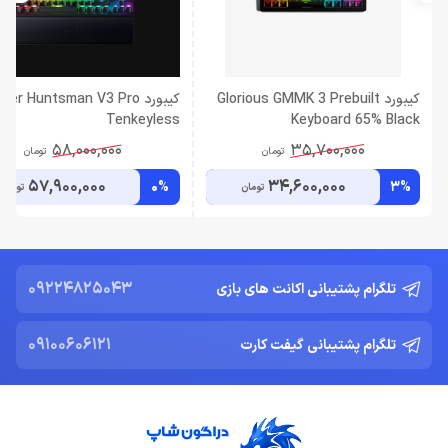
کیبورد Glorious GMMK 3 Prebuilt
کیبورد zer Huntsman V3 Pro
Tenkeyless
Keyboard 65% Black
58,000,000
35,700,000
تومان
تومان
57,900,000
34,600,000
0%
3%
تومان
تومان
09224825043
تلگرام پشتیبانی اکانت های بازی
09100606121
تلگرام پشتیبانی گیفت کارت