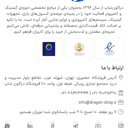
دراگون‌شاپ از سال 1396 به‌عنوان یکی از مراجع تخصصی حوزه‌ی گیمینگ
و کامپیوتر فعالیت خود را در زمینه‌ی عرضه‌ی کنسول‌های بازی، تجهیزات
گیمینگ، سیستم‌های کامپیوتری و لوازم جانبی آغاز کرده است. ما با تکیه
بر اصالت کالا، قیمت‌گذاری منصفانه و پشتیبانی حرفه‌ای، تلاش می‌کنیم
تجربه‌ای مطمئن و لذت‌بخش از خرید را برای کاربران فراهم کنیم.
ارتباط با ما
آدرس فروشگاه حضوری: تهران، شهرك غرب، تقاطع بلوار مدیریت و
دريا، مجتمع تجارى رويـال، طبقه اول، واحد 110 فروشگاه دراگون شاپ
021-28423344
|
021-91035390
info@dragon-shop.ir
7 روز هفته، 10 صبح تا 9 شب پاسخگوی شما عزیزان هستیم.