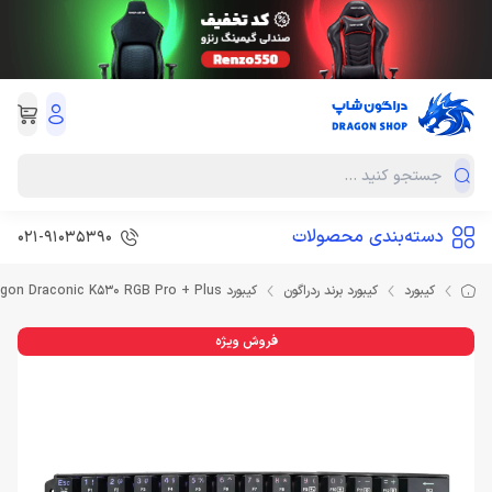
دسته‌بندی محصولات
021-91035390
کیبورد
کیبورد برند ردراگون
کیبورد Redragon Draconic K530 RGB Pro + Plus
فروش ویژه