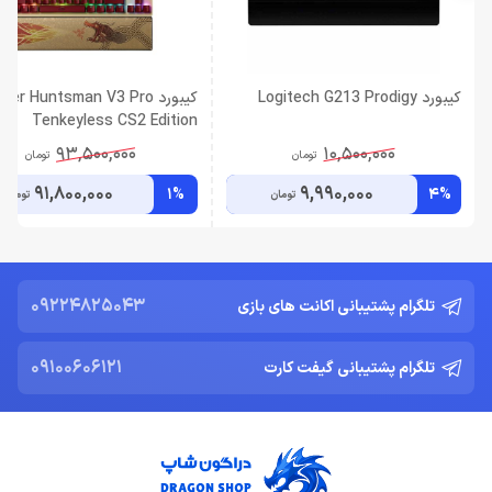
کیبورد Logitech G213 Prodigy
کیبورد zer Huntsman V3 Pro
Tenkeyless CS2 Edition
93,500,000
10,500,000
تومان
تومان
91,800,000
9,990,000
1%
4%
تومان
تومان
09224825043
تلگرام پشتیبانی اکانت های بازی
09100606121
تلگرام پشتیبانی گیفت کارت