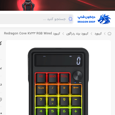
دسته‌بندی محصولات
فروش ویژه
دراگون لند
درا
کیبورد
کیبورد برند ردراگون
کیبورد Redragon Cove K733 RGB Wired
کیبور
بر
دس