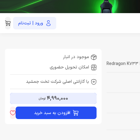
ورود | ثبت‌نام
021-91035390
موجود در انبار
Redragon K733
امکان تحویل حضوری
با گارانتی اصلی شرکت تخت جمشید
4,990,000
تومان
افزودن به سبد خرید