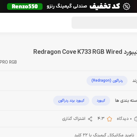
گون لوت
تماس با ما
درباره ما
مجله دراگون شاپ
د Redragon Cove K733 RGB Wired
 PRO RGB
ند
ردراگون (Redragon)
ته بندی ها
کیبورد
کیبورد برند ردراگون
0 دیدگاه
4.3
اشتراک گذاری
نام‌پد مکانیکال گیمینگ با 22 کلید