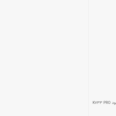
این نام‌پد به 22 کلید مکانیکال مجهز شده که علاوه بر اعداد، قابلیت استفاده به‌عنوان کلیدهای میان‌بر و ماکرو را نیز دارند. همین موضوع باعث می‌شود K733 PRO