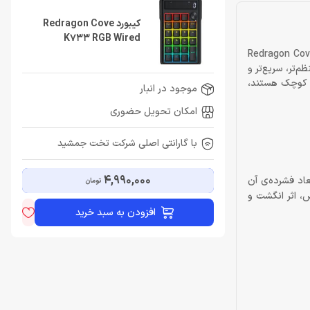
کیبورد Redragon Cove
K733 RGB Wired
 جای خالی بخش عددی و کلیدهای کنترلی را احساس می‌کنید، Redragon Cove K733 RGB
م‌تر، سریع‌تر و
دی کوچک هستند،
موجود در انبار
امکان تحویل حضوری
با گارانتی اصلی شرکت تخت جمشید
4,990,000
عاد فشرده‌ی آن
تومان
 خط و خش، اثر انگشت و
افزودن به سبد خرید