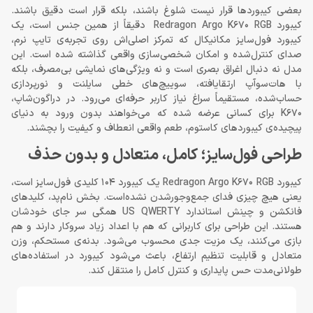
بعضی کیبوردها قرار نیست شلوغ باشند، بلکه قرار است دقیق باشند.
کیبورد Redragon Argo K670 RGB دقیقاً از همین جنس است، یک
کیبورد فول‌سایز مکانیکال که تمرکز اصلی‌اش روی تجربه‌ی تایپ نرم،
صدای کنترل‌شده و امکان شخصی‌سازی واقعی گذاشته شده است. این
مدل نه دنبال اغراق بصری است و نه ویژگی‌های نمایشی بی‌مصرف، بلکه
با هات‌سوآپ ارتقایافته، سوییچ‌های خطی سایلنت و نورپردازی
حساب‌شده، مستقیماً سراغ نیاز کاربر حرفه‌ای می‌رود. در دراگون‌شاپ،
K670 برای کسانی عرضه شده که می‌خواهند بدون ورود به دنیای
پیچیده‌ی کیبوردهای کاستوم، طعم واقعی انعطاف و کیفیت را بچشند.
طراحی فول‌سایز؛ کامل، متعادل و بدون حذف
کیبورد Redragon Argo K670 RGB یک کیبورد 104 کلیدی فول‌سایز است،
یعنی هیچ چیزی فدای جمع‌وجورشدن نشده‌است. بخش نام‌پد، کلیدهای
فانکشن و چینش استاندارد US QWERTY همگی سر جای خودشان
هستند. این طراحی برای کاربرانی که هم با اعداد زیاد سروکار دارند و هم
بازی می‌کنند، یک مزیت جدی محسوب می‌شود. بدنه‌ی مستحکم، وزن
متعادل و قابلیت تنظیم ارتفاع، باعث می‌شود کیبورد در استفاده‌های
طولانی‌مدت حس پایداری و کنترل کامل را منتقل کند.