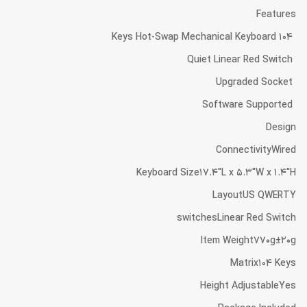
Features
104 Keys Hot-Swap Mechanical Keyboard
Quiet Linear Red Switch
Upgraded Socket
Software Supported
Design
ConnectivityWired
Keyboard Size17.4″L x 5.3″W x 1.4″H
LayoutUS QWERTY
switchesLinear Red Switch
Item Weight770g±20g
Matrix104 Keys
Height AdjustableYes