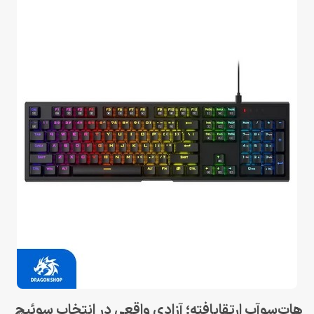
هات‌سوآپ ارتقایافته؛ آزادی واقعی در انتخاب سوئیچ