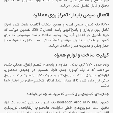
این سطح از شخصی‌سازی، K670 را از یک کیبورد معمولی به یک ابزار
دقیق و قابل تطبیق تبدیل می‌کند.
اتصال سیمی پایدار؛ تمرکز روی عملکرد
K670 یک کیبورد سیمی است و همین انتخاب آگاهانه باعث شده تمرکز
کامل روی پایداری و پاسخ‌گویی باشد. اتصال USB-C تضمین می‌کند که
هیچ تأخیری در انتقال فرمان‌ها وجود نداشته باشد؛ موضوعی که برای
گیمرهای رقابتی و کاربران حرفه‌ای کاملاً حیاتی است. کابل جداشونده نیز
حمل‌ونقل و مدیریت میز را ساده‌تر می‌کند.
کیفیت ساخت و لوازم همراه
وزن حدود 770 گرم، بدنه‌ی مقاوم و پایه‌های تنظیم ارتفاع، همگی نشان
می‌دهند که با یک کیبورد جدی طرف هستیم. در جعبه‌ی محصول،
ابزارهای کاربردی مانند سوییچ‌کش و کی‌کپ‌کش به‌همراه چند سوییچ
یدکی قرار داده شده تا از همان ابتدا، امکان شخصی‌سازی در اختیار شما
باشد.
جمع‌بندی؛ کیبوردی برای کسانی که می‌دانند چه می‌خواهند
کیبورد Redragon Argo K670 RGB یک کیبورد نمایشی نیست، یک ابزار
دقیق است. سوییچ‌های خطی سایلنت، هات‌سوآپ ارتقایافته، نورپردازی