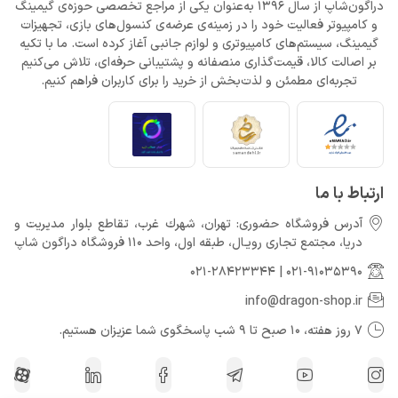
دراگون‌شاپ از سال 1396 به‌عنوان یکی از مراجع تخصصی حوزه‌ی گیمینگ
و کامپیوتر فعالیت خود را در زمینه‌ی عرضه‌ی کنسول‌های بازی، تجهیزات
گیمینگ، سیستم‌های کامپیوتری و لوازم جانبی آغاز کرده است. ما با تکیه
بر اصالت کالا، قیمت‌گذاری منصفانه و پشتیبانی حرفه‌ای، تلاش می‌کنیم
تجربه‌ای مطمئن و لذت‌بخش از خرید را برای کاربران فراهم کنیم.
ارتباط با ما
آدرس فروشگاه حضوری: تهران، شهرك غرب، تقاطع بلوار مدیریت و
دريا، مجتمع تجارى رويـال، طبقه اول، واحد 110 فروشگاه دراگون شاپ
021-28423344
|
021-91035390
info@dragon-shop.ir
7 روز هفته، 10 صبح تا 9 شب پاسخگوی شما عزیزان هستیم.