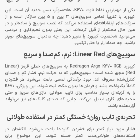
یکی از مهم‌ترین نقاط قوت K670، هات‌سوآپ نسل جدید آن است. این
کیبورد با تقریباً تمامی سوییچ‌های 3 پین و 5 پین سازگار است و از
سوکت‌های ارتقایافته‌ای استفاده می‌کند که نصب سوییچ را ساده‌تر و در
عین حال محکم‌تر از قبل کرده‌اند. این یعنی بدون لحیم‌کاری و دردسر،
می‌توانید شخصیت کیبورد را تغییر دهید؛ چه به‌دنبال سوییچ‌های نرم‌تر
باشید، چه صدادارتر یا حتی ترکیبی.
سوییچ‌های Linear Red؛ نرم، کم‌صدا و سریع
کیبورد Redragon Argo K670 RGB به سوییچ‌های خطی قرمز (Linear
Red) مجهز شده است؛ سوییچ‌هایی که به حرکت نرم، فشار کم و صدای
کنترل‌شده معروف ‌اند. نبود برآمدگی لمسی باعث می‌شود هر فشردن
کاملاً یکنواخت باشد و فرمان‌ها بدون مکث ثبت شوند. این ویژگی، K670
را به گزینه‌ای بسیار مناسب برای تایپ طولانی، بازی‌های سریع و حتی
محیط‌های کاری تبدیل می‌کند، جایی که صدای کلیک‌های تیز می‌تواند
آزاردهنده باشد.
تجربه‌ی تایپ روان؛ خستگی کمتر در استفاده طولانی
فشار مورد نیاز کمتر برای فشردن کلیدها باعث می‌شود انگشتان در
استفاده‌های طولانی‌مدت کمتر خسته شوند. این موضوع برای