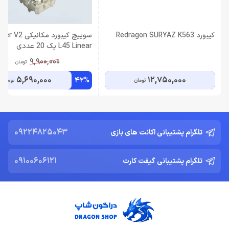
کیبورد Redragon SURYAZ K563
سوییچ کیبورد مکانیکی 
L45 Linear پک 20 عددی
9,900,000
تومان
5,690,000
12,750,000
42%
تومان
تومان
09224825043
تلگرام پشتیبانی اکانت های بازی
09100606121
تلگرام پشتیبانی گیفت کارت