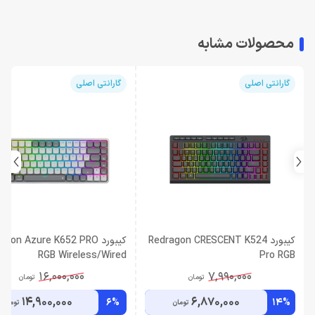
محصولات مشابه
گارانتی اصلی
گارانتی اصلی
کیبورد Redragon CRESCENT K524
کیبورد gon Azure K652 PRO
RGB Wireless/Wired
Pro RGB
16,000,000
7,990,000
تومان
تومان
14,900,000
6,870,000
6%
14%
تومان
تومان