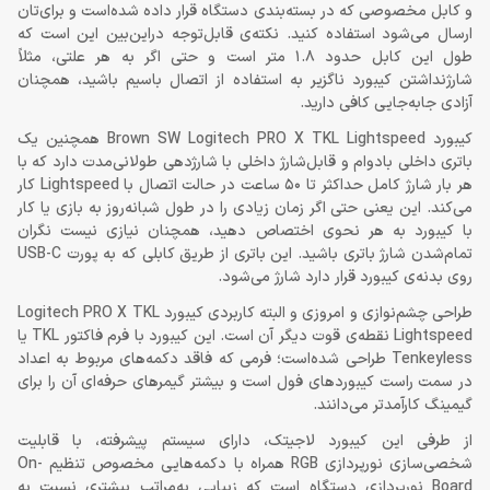
و کابل مخصوصی که در بسته‌بندی دستگاه قرار داده شده‌است و برای‌تان
ارسال می‌شود استفاده کنید. نکته‌ی قابل‌توجه دراین‌بین این است که
طول این کابل حدود 1.8 متر است و حتی اگر به هر علتی، مثلاً
شارژنداشتن کیبورد ناگزیر به استفاده از اتصال باسیم باشید، همچنان
آزادی جابه‌جایی کافی‌ دارید.
کیبورد Brown SW Logitech PRO X TKL Lightspeed همچنین یک
باتری داخلی بادوام و قابل‌شارژ داخلی با شارژدهی طولانی‌مدت دارد که با
هر بار شارژ کامل حداکثر تا 50 ساعت در حالت اتصال با Lightspeed کار
می‌کند. این یعنی حتی اگر زمان زیادی را در طول شبانه‌روز به بازی یا کار
با کیبورد به هر نحوی اختصاص دهید، همچنان نیازی نیست نگران
تمام‌شدن شارژ باتری باشید. این باتری از طریق کابلی که به پورت USB-C
روی بدنه‌ی کیبورد قرار دارد شارژ می‌شود.
طراحی چشم‌نوازی و امروزی و البته کاربردی کیبورد Logitech PRO X TKL
Lightspeed نقطه‌ی قوت دیگر آن است. این کیبورد با فرم فاکتور TKL یا
Tenkeyless طراحی شده‌است؛ فرمی که فاقد دکمه‌های مربوط به اعداد
در سمت راست کیبوردهای فول است و بیشتر گیمرهای حرفه‌ای آن را برای
گیمینگ کارآمدتر می‌دانند.
از طرفی این کیبورد لاجیتک، دارای سیستم پیشرفته، با قابلیت
شخصی‌سازی نورپردازی RGB همراه با دکمه‌هایی مخصوص تنظیم On-
Board نورپردازی دستگاه است که زیبایی به‌مراتب بیشتری نسبت به