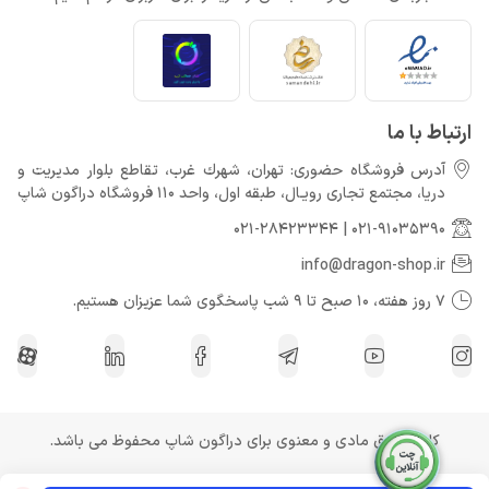
ارتباط با ما
آدرس فروشگاه حضوری: تهران، شهرك غرب، تقاطع بلوار مدیریت و
دريا، مجتمع تجارى رويـال، طبقه اول، واحد 110 فروشگاه دراگون شاپ
021-28423344
|
021-91035390
info@dragon-shop.ir
7 روز هفته، 10 صبح تا 9 شب پاسخگوی شما عزیزان هستیم.
کلیه حقوق مادی و معنوی برای دراگون شاپ محفوظ می باشد.