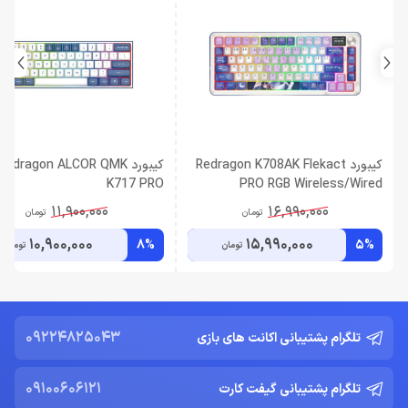
کیبورد Redragon K708AK Flekact
کیبورد Redragon ALCOR QMK
K717 PRO
PRO RGB Wireless/Wired
11,900,000
16,990,000
تومان
تومان
10,900,000
15,990,000
8%
5%
تومان
تومان
09224825043
تلگرام پشتیبانی اکانت های بازی
09100606121
تلگرام پشتیبانی گیفت کارت