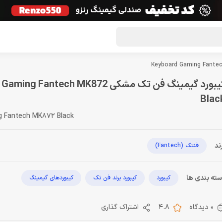
گون لوت
تماس با ما
درباره ما
مجله دراگون شاپ
کیبورد گیمینگ فن تک مشکی  Fantech MK872
Blac
g Fantech MK872 Black
ند
فنتک (Fantech)
ته بندی ها
کیبورد
کیبورد برند فن تک
کیبوردهای گیمینگ
0 دیدگاه
4.8
اشتراک گذاری