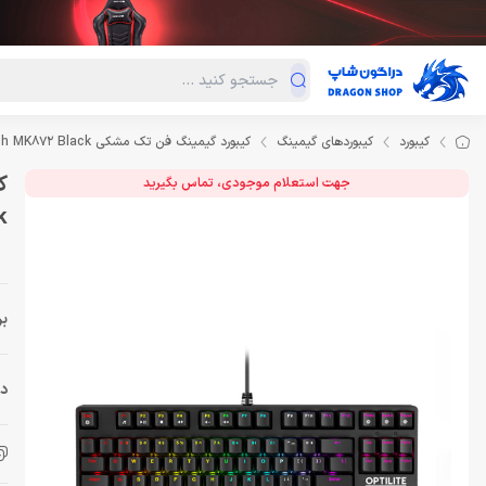
دسته‌بندی محصولات
فروش ویژه
دراگون لند
درا
کیبورد
کیبوردهای گیمینگ
کیبورد گیمینگ فن تک مشکی Keyboard Gaming Fantech MK872 Black
جهت استعلام موجودی، تماس بگیرید
k
بر
دس