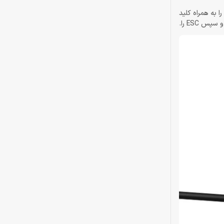
ین کلید FN به کار شما برای تنظیم RGB هم می‌آید. RGB کیبورد حرفه‌ایِ فن تک مدل MK872 دارای چندین رنگ و چندین افکت است. برای تغییر رنگ FN را به همراه کلید