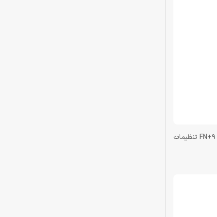
در این کیبورد به یک سری تنظیمات که از پیش تنظیم‌شده هستند هم دسترسی دارید. مثلاً با فشردن FN+5 می‌توانید تنظیمات ریسینگ یا با فشردن FN+9 تنظیمات