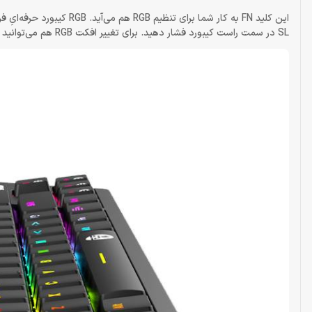
SL در سمت راست کیبورد فشار دهید. برای تغییر افکت RGB هم می‌توانید از FN و PS استفاده کنید. برای روشن‌وخاموش‌کردن RGB ابتدا FN را فشار دهید و سپس ESC را.