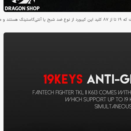
نکته‌ی مثبت دیگر در مورد کیبورد فن تک Fighter TKL II K613 این است که 19 تا از 87 کلید این کیبورد از نوع ضد شبح یا آنتی‌گاس