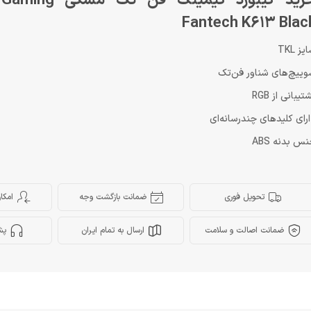
خرید کیبورد گیمینگ 
Fantech K613 Blac
یز TKL
ییچ‌های شناور فن‌تک
تیبانی از RGB
رای کلیدهای چندرسانه‌ای
س بدنه ABS
تحویل فوری
ضمانت بازگشت وجه
امکا
ضمانت اصالت و سلامت
ارسال به تمام ایران
پش