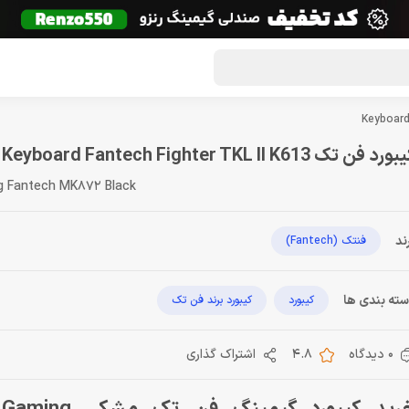
گون لوت
تماس با ما
درباره ما
مجله دراگون شاپ
ورد فن تک Keyboard Fantech Fighter TKL II K613
g Fantech MK872 Black
ند
فنتک (Fantech)
ته بندی ها
کیبورد
کیبورد برند فن تک
0 دیدگاه
4.8
اشتراک گذاری