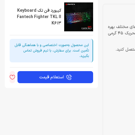
کیبورد فن تک Keyboard
Fantech Fighter TKL II
K613
های مختلف بهره
گرفت. کیبورد فن تک Fighter TKL II K613 یکی از همین کیبوردهاست. این محصول برند فن‌تک کیبوردی مکانیکی‌ست و از سوییچ‌های شناور با نیروی تحریک 45 گرمی
این محصول به‌صورت اختصاصی و با هماهنگی قابل
تأمین است. برای سفارش، با تیم فروش تماس
بگیرید.
استعلام قیمت