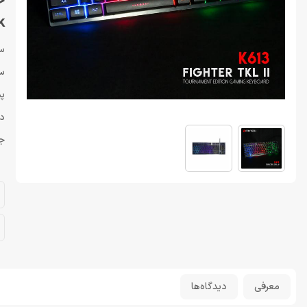
k
سا
سو
پش
دا
جن
معرفی
دیدگاه‌ها