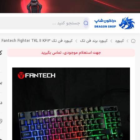
دسته‌بندی محصولات
فروش ویژه
دراگون لند
درا
کیبورد
کیبورد برند فن تک
کیبورد فن تک Keyboard Fantech Fighter TKL II K613
کیب
جهت استعلام موجودی، تماس بگیرید
بر
دس