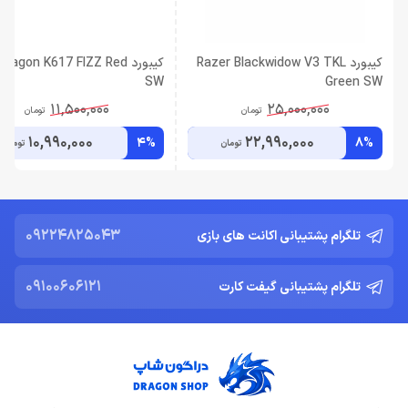
کیبورد Razer Blackwidow V3 TKL
کیبورد ragon K617 FIZZ Red
SW
Green SW
11,500,000
25,000,000
تومان
تومان
10,990,000
22,990,000
4%
8%
تومان
تومان
09224825043
تلگرام پشتیبانی اکانت های بازی
09100606121
تلگرام پشتیبانی گیفت کارت