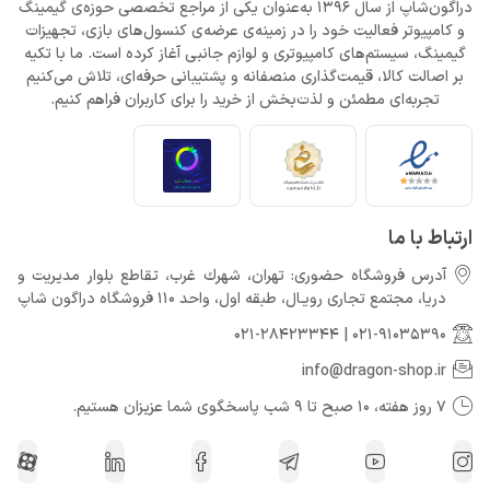
دراگون‌شاپ از سال 1396 به‌عنوان یکی از مراجع تخصصی حوزه‌ی گیمینگ
و کامپیوتر فعالیت خود را در زمینه‌ی عرضه‌ی کنسول‌های بازی، تجهیزات
گیمینگ، سیستم‌های کامپیوتری و لوازم جانبی آغاز کرده است. ما با تکیه
بر اصالت کالا، قیمت‌گذاری منصفانه و پشتیبانی حرفه‌ای، تلاش می‌کنیم
تجربه‌ای مطمئن و لذت‌بخش از خرید را برای کاربران فراهم کنیم.
ارتباط با ما
آدرس فروشگاه حضوری: تهران، شهرك غرب، تقاطع بلوار مدیریت و
دريا، مجتمع تجارى رويـال، طبقه اول، واحد 110 فروشگاه دراگون شاپ
021-28423344
|
021-91035390
info@dragon-shop.ir
7 روز هفته، 10 صبح تا 9 شب پاسخگوی شما عزیزان هستیم.