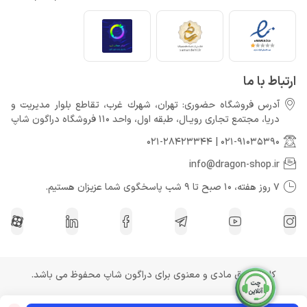
ارتباط با ما
آدرس فروشگاه حضوری: تهران، شهرك غرب، تقاطع بلوار مدیریت و
دريا، مجتمع تجارى رويـال، طبقه اول، واحد 110 فروشگاه دراگون شاپ
021-28423344
|
021-91035390
info@dragon-shop.ir
7 روز هفته، 10 صبح تا 9 شب پاسخگوی شما عزیزان هستیم.
کلیه حقوق مادی و معنوی برای دراگون شاپ محفوظ می باشد.