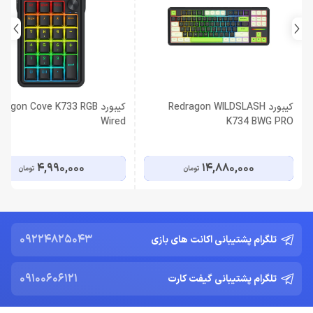
کیبورد Redragon WILDSLASH
کیبورد ragon Cove K733 RGB
Wired
K734 BWG PRO
4,990,000
14,880,000
تومان
تومان
09224825043
تلگرام پشتیبانی اکانت های بازی
09100606121
تلگرام پشتیبانی گیفت کارت