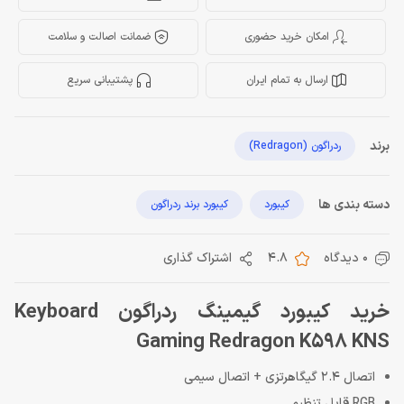
امکان خرید حضوری
ضمانت اصالت و سلامت
ارسال به تمام ایران
پشتیبانی سریع
برند
ردراگون (Redragon)
دسته بندی ها
کیبورد
کیبورد برند ردراگون
0 دیدگاه
4.8
اشتراک گذاری
خرید کیبورد گیمینگ ردراگون Keyboard
Gaming Redragon K598 KNS
اتصال 2.4 گیگاهرتزی + اتصال سیمی
RGB قابل تنظیم