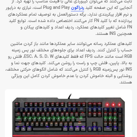
ثابت می‌کنند که می‌توان کیبوردی عالی با قیمت مناسب را تهیه کرد. از
آنجایی که این صفحه کلید
ردراگون
Plug and Play است، نیازی به درایور
و نرم افزار پیکربندی ندارد، برگه دستورالعمل به توصیف تمام عملکردهای
پردازنده که با کلید FN کار می‌کنند اختصاص داده شده است. توابع کلید
FN شامل تغییر کلیدهای عملکرد، ردیف اعداد و کلیدهای پیکان و
همچنین INS هستند.
کلیدهای عملکرد رسانه می‌توانند سایر عملکردها مانند باز کردن ماشین
حساب را کنترل کنند. ردیف اعداد برای جلوه‌های مختلف نور پس زمینه
RGB است مانند حالت FPS که فقط کلیدهای ESC، A، S، D، W، فلش رو
به بالا، پایین، فلش چپ و راست را روشن می‌کند. کلیدهای جهت‌ نما و
INS نور پس‌زمینه RGB را کنترل می‌کنند که شامل الگوهای حرکتی مختلف،
روشنایی و البته خاموش کردن یا عدم خاموش کردن کامل این ویژگی
هستند.