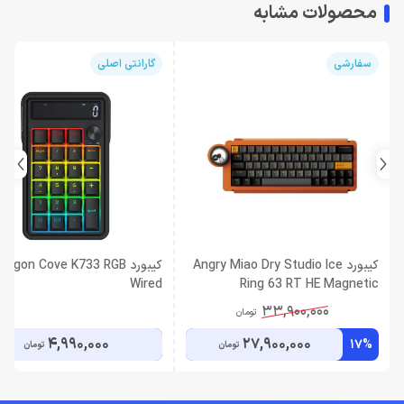
محصولات مشابه
سفارشی
گارانتی اصلی
کیبورد Angry Miao Dry Studio Ice
کیبورد ragon Cove K733 RGB
Wired
Ring 63 RT HE Magnetic
Starburst Orange Wired
33,900,000
تومان
4,990,000
27,900,000
17%
تومان
تومان