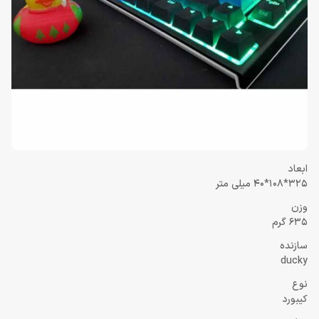
ابعاد
325*108*40 میلی متر
وزن
635 گرم
سازنده
ducky
نوع
کیبورد