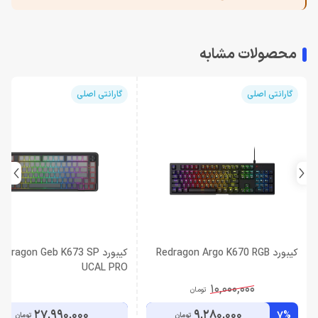
محصولات مشابه
گارانتی اصلی
گارانتی اصلی
کیبورد Redragon Argo K670 RGB
کیبورد edragon Geb K673 SP
UCAL PRO
10,000,000
تومان
27,990,000
9,280,000
7%
تومان
تومان