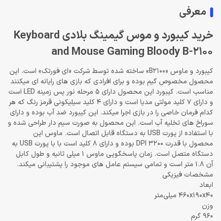
معرفی
خرید کیبورد و موس گیمینگ بلادی Keyboard
and Mouse Gaming Bloody B-2100
کیبورد و ماوس «B2100» ساخته شده توسط شرکت «ای فورتک» است. این
محصول مخصوص گیم بوده و برای افرادی که بازی های رایانه ای میکنند
مناسب است. کیبورد این محصول دارای 5 مرحله نور پس زمینه LED است
و دارای 7 کلید مولتی مدیا است و دارای 4 کلید سیلیکونی قرمز رنگ که هر
کدام فرمان خاصی را در بازی اجرا میکند. این کیبورد ضد آب بوده و دارای
سوراخ های تخلیه آب است. این محصول به صورت سیم دار طراحی شده و
با استفاده از پورت USB به دستگاه قابل اتصال است. ماوس این
محصول با قدرت 3200 DPI بوده و دارای 8 کلید است با با پورت USB به
دستگاه متصل است. زمان پاسخگویی ماوس 1 میلی ثانیه و طول کابل
آن 1.8 متر است و تمامی سیستم عامل های موجود را پشتیبانی میکند.
مشخصات فیزیکی
ابعاد
460x190x40 میلی‌متر
وزن
960 گرم