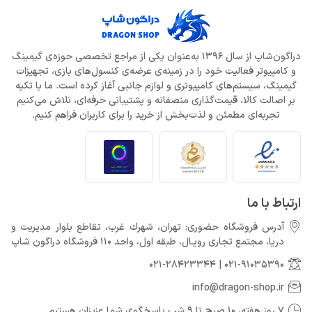
دراگون‌شاپ از سال 1396 به‌عنوان یکی از مراجع تخصصی حوزه‌ی گیمینگ
و کامپیوتر فعالیت خود را در زمینه‌ی عرضه‌ی کنسول‌های بازی، تجهیزات
گیمینگ، سیستم‌های کامپیوتری و لوازم جانبی آغاز کرده است. ما با تکیه
بر اصالت کالا، قیمت‌گذاری منصفانه و پشتیبانی حرفه‌ای، تلاش می‌کنیم
تجربه‌ای مطمئن و لذت‌بخش از خرید را برای کاربران فراهم کنیم.
ارتباط با ما
آدرس فروشگاه حضوری: تهران، شهرك غرب، تقاطع بلوار مدیریت و
دريا، مجتمع تجارى رويـال، طبقه اول، واحد 110 فروشگاه دراگون شاپ
021-28423344
|
021-91035390
info@dragon-shop.ir
7 روز هفته، 10 صبح تا 9 شب پاسخگوی شما عزیزان هستیم.