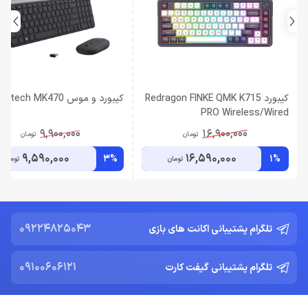
کیبورد Redragon FINKE QMK K715
کیبورد و موس Logitech MK470
PRO Wireless/Wired
9,900,000
16,900,000
تومان
تومان
9,590,000
16,590,000
3%
1%
تومان
تومان
09224825043
تلگرام پشتیبانی اکانت های بازی
09100606121
تلگرام پشتیبانی گیفت کارت