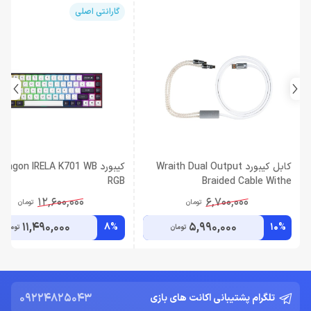
گارانتی اصلی
کابل کیبورد Wraith Dual Output
کیبورد ragon IRELA K701 WB
RGB
Braided Cable Withe
12,600,000
6,700,000
تومان
تومان
11,490,000
5,990,000
8%
10%
تومان
تومان
09224825043
تلگرام پشتیبانی اکانت های بازی