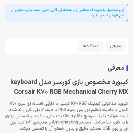
این محصول به‌صورت اختصاصی و با هماهنگی قابل تأمین است. برای سفارش، با
تیم فروش تماس بگیرید.
معرفی
دیدگاه‌ها
معرفی
کیبورد مخصوص بازی کورسیر مدل keyboard
Corsair K70 RGB Mechanical Cherry MX
کیبورد مکانیکی گیمینگ K70 RGB کرسیر، با کارآیی افسانه ای سری K70
اکنون با قابلیت تنظیم نور پس زمینه RGB با طیف کامل رنگی ارائه شده
است. هرکلید با یک سوئیچ Cherry Mx پشتیبانی میگردد و احساس بهتری
را به کاربر القا میکند. سیستم Anti-ghosting و همچنین 104 کلید رول
اور بر روی USB عملکرد دقیق و بدون خطای آن را تضمین میکند.