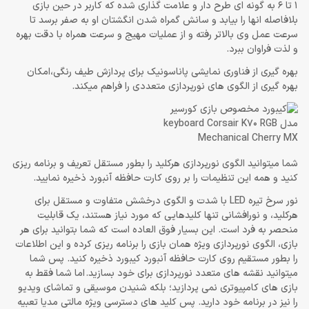
1 تا 6 به گونه ای طرح دار و علامت گذاری شده که کاربر در حین بازی
بلافاصله انها را بیابد و سانش گمراه شدن انگشتان او به صفر برسد تا
سرعت عمل وی بالاتر رفته و از عملیات مهیج و سرعت همراه با دقت بهره
و لذت فراوان ببرد.
بهره گیری از فناوری نمایشی پاناسونیک برای پردازش طیف رنگی،امکان
بهره گیری از الگوی های نورپردازی متعددی را فراهم میکند.
شما میتوانید الگوی نورپردازی هرکلید را بطور مستقل تعریف و برنامه ریزی
کنید و همه این تنظیمات را بر روی کارت حافظه آنبورد ذخیره نمایید.
نور سرخ تیره LED با شدت و الگوی درخشش متفاوت و مستقل برای
هرکلید، و نورافشانی تنها کلیدهایی که مورد نیاز هستند، یک قابلیت
منحصر به فرد است. این بسیار فوق العاده است که شما بتوانید برای هر
بازی، الگوی نورپردازی ویژه همان بازی را برنامه ریزی کرده و این اطلاعات
را بطور مستقیم روی کارت حافظه آنبورد کیبورد ذخیره کنید. پس شما
میتوانید نقشه های متعدد نورپردازی برای خود بسازید. اما شما فقط به
بازی های کامپیوتری نمی پردازید؛ بلکه شنیدن موسیقی و تماشای ویدیو
را نیز در برنامه خود دارید. پس کلید های دسترسی ویژه مالتی مدیا تعبیه