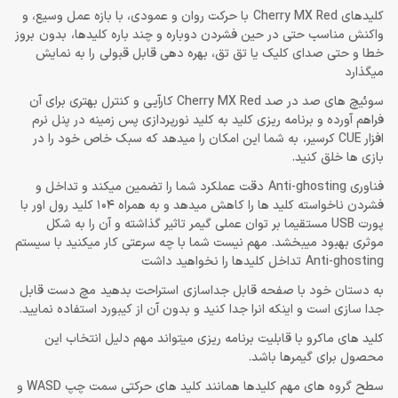
کلیدهای Cherry MX Red با حرکت روان و عمودی، با بازه عمل وسیع، و
واکنش مناسب حتی در حین فشردن دوباره و چند باره کلیدها، بدون بروز
خطا و حتی صدای کلیک یا تق تق، بهره دهی قابل قبولی را به نمایش
میگذارد
سوئیچ های صد در صد Cherry MX Red کارآیی و کنترل بهتری برای آن
فراهم آورده و برنامه ریزی کلید به کلید نورپردازی پس زمینه در پنل نرم
افزار CUE کرسیر، به شما این امکان را میدهد که سبک خاص خود را در
بازی ها خلق کنید.
فناوری Anti-ghosting دقت عملکرد شما را تضمین میکند و تداخل و
فشردن ناخواسته کلید ها را کاهش میدهد و به همراه 104 کلید رول اور با
پورت USB مستقیما بر توان عملی گیمر تاثیر گذاشته و آن را به شکل
موثری بهبود میبخشد. مهم نیست شما با چه سرعتی کار میکنید با سیستم
Anti-ghosting تداخل کلیدها را نخواهید داشت
به دستان خود با صفحه قابل جداسازی استراحت بدهید مچ دست قابل
جدا سازی است و اینکه انرا جدا کنید و بدون آن از کیبورد استفاده نمایید.
کلید های ماکرو با قابلیت برنامه ریزی میتواند مهم دلیل انتخاب این
محصول برای گیمرها باشد.
سطح گروه های مهم کلیدها همانند کلید های حرکتی سمت چپ WASD و