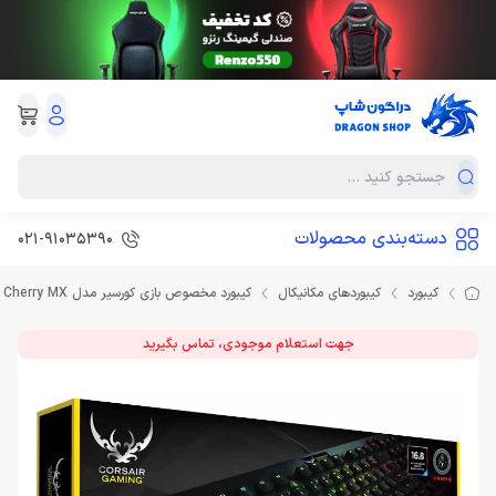
دسته‌بندی محصولات
021-91035390
کیبورد
کیبوردهای مکانیکال
کیبورد مخصوص بازی کورسیر مدل keyboard Corsair K70 RGB Mechanical Cherry MX
جهت استعلام موجودی، تماس بگیرید