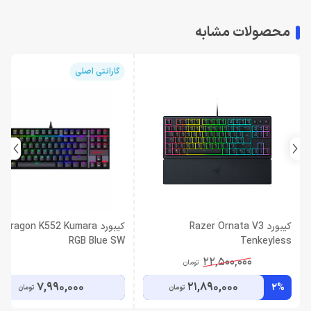
محصولات مشابه
گارانتی اصلی
کیبورد Razer Ornata V3
کیبورد edragon K552 Kumara
RGB Blue SW
Tenkeyless
22,500,000
تومان
7,990,000
21,890,000
2%
تومان
تومان